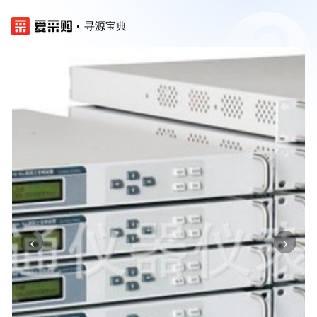
寻源宝典
‹
›