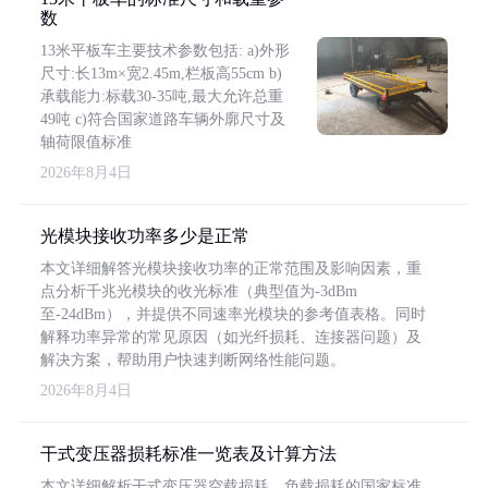
数
13米平板车主要技术参数包括: a)外形
尺寸:长13m×宽2.45m,栏板高55cm b)
承载能力:标载30-35吨,最大允许总重
49吨 c)符合国家道路车辆外廓尺寸及
轴荷限值标准
2026年8月4日
光模块接收功率多少是正常
本文详细解答光模块接收功率的正常范围及影响因素，重
点分析千兆光模块的收光标准（典型值为-3dBm
至-24dBm），并提供不同速率光模块的参考值表格。同时
解释功率异常的常见原因（如光纤损耗、连接器问题）及
解决方案，帮助用户快速判断网络性能问题。
2026年8月4日
干式变压器损耗标准一览表及计算方法
本文详细解析干式变压器空载损耗、负载损耗的国家标准