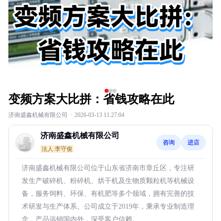
变频方案大比拼：省钱攻略在此
济南盛鑫机械有限公司
·
2026-03-13 11:27:04
济南盛鑫机械有限公司
咨询
进店
法人:李守俊
济南盛鑫机械有限公司位于山东省济南市章丘区，专注研
发生产破碎机、粉碎机、烘干机及生物质颗粒机等机械设
备，服务饲料、环保、有机肥等多个领域，拥有完善的技
术研发与生产体系。公司成立于2019年，秉承专业制造理
念，产品远销国内外，深受客户信赖。