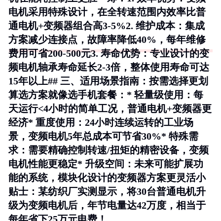
电机采用特殊设计，在全转速范围内效率比普
通电机+变频器组合高3-5%2.
维护成本
：集成
方案减少连接点，故障率降低40%，每年维修
费用可省200-500元3.
寿命优势
：专业设计的变
频电机轴承寿命延长2-3倍，整体使用寿命可达
15年以上## 三、适用场景指南：按需选择更划
算选方案就像选手机套餐：*
轻量级使用
：每
天运行<4小时的简单工况，普通电机+变频器更
经济*
重度使用
：24小时连续运转的工业场
景，变频电机5年总成本可节省30%*
特殊需
求
：需要精确控制转速/扭矩的精密设备，变频
电机性能更稳定*
升级空间
：未来可能扩展功
能的系统，模块化设计的变频器方案更灵活小
贴士：某纺织厂实测显示，将30台普通电机升
级为变频电机后，年节电量达42万度，相当于
每年省下25万元电费！