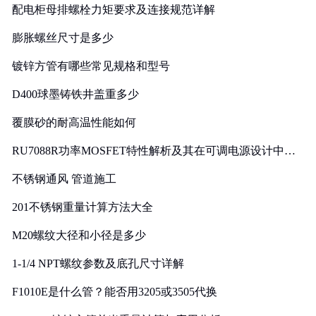
配电柜母排螺栓力矩要求及连接规范详解
膨胀螺丝尺寸是多少
镀锌方管有哪些常见规格和型号
D400球墨铸铁井盖重多少
覆膜砂的耐高温性能如何
RU7088R功率MOSFET特性解析及其在可调电源设计中的
实践
不锈钢通风 管道施工
201不锈钢重量计算方法大全
M20螺纹大径和小径是多少
1-1/4 NPT螺纹参数及底孔尺寸详解
F1010E是什么管？能否用3205或3505代换