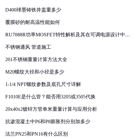
D400球墨铸铁井盖重多少
覆膜砂的耐高温性能如何
RU7088R功率MOSFET特性解析及其在可调电源设计中的
实践
不锈钢通风 管道施工
201不锈钢重量计算方法大全
M20螺纹大径和小径是多少
1-1/4 NPT螺纹参数及底孔尺寸详解
F1010E是什么管？能否用3205或3505代换
20x40x2镀锌方管单米重量计算与应用分析
抗渗混凝土中P6和P8膨胀剂分别加多少
法兰PN25和PN16有什么区别