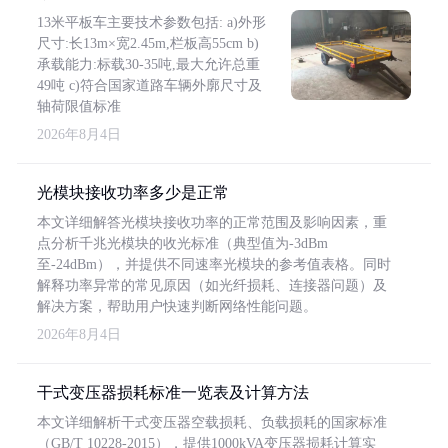
13米平板车主要技术参数包括: a)外形
尺寸:长13m×宽2.45m,栏板高55cm b)
承载能力:标载30-35吨,最大允许总重
49吨 c)符合国家道路车辆外廓尺寸及
轴荷限值标准
2026年8月4日
光模块接收功率多少是正常
本文详细解答光模块接收功率的正常范围及影响因素，重
点分析千兆光模块的收光标准（典型值为-3dBm
至-24dBm），并提供不同速率光模块的参考值表格。同时
解释功率异常的常见原因（如光纤损耗、连接器问题）及
解决方案，帮助用户快速判断网络性能问题。
2026年8月4日
干式变压器损耗标准一览表及计算方法
本文详细解析干式变压器空载损耗、负载损耗的国家标准
（GB/T 10228-2015），提供1000kVA变压器损耗计算实