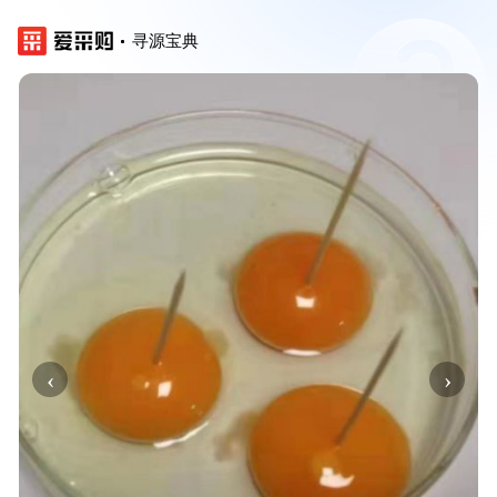
寻源宝典
‹
›