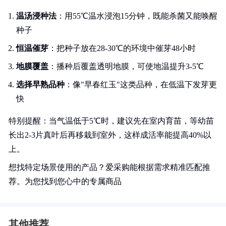
温汤浸种法
：用55℃温水浸泡15分钟，既能杀菌又能唤醒
种子
恒温催芽
：把种子放在28-30℃的环境中催芽48小时
地膜覆盖
：播种后覆盖透明地膜，可使地温提升3-5℃
选择早熟品种
：像"早春红玉"这类品种，在低温下发芽更
快
特别提醒：当气温低于5℃时，建议先在室内育苗，等幼苗
长出2-3片真叶后再移栽到室外，这样成活率能提高40%以
上。
想找特定场景使用的产品？爱采购能根据需求精准匹配推
荐。为您找到您心中的专属商品
其他推荐