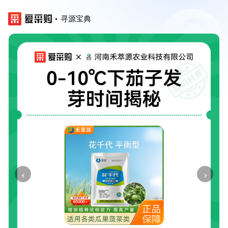
寻源宝典
‹
›