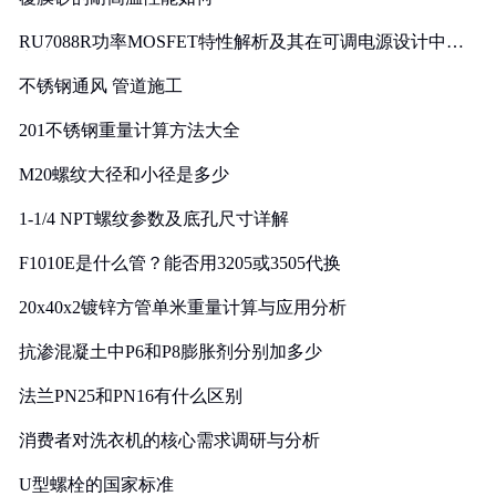
RU7088R功率MOSFET特性解析及其在可调电源设计中的
实践
不锈钢通风 管道施工
201不锈钢重量计算方法大全
M20螺纹大径和小径是多少
1-1/4 NPT螺纹参数及底孔尺寸详解
F1010E是什么管？能否用3205或3505代换
20x40x2镀锌方管单米重量计算与应用分析
抗渗混凝土中P6和P8膨胀剂分别加多少
法兰PN25和PN16有什么区别
消费者对洗衣机的核心需求调研与分析
U型螺栓的国家标准