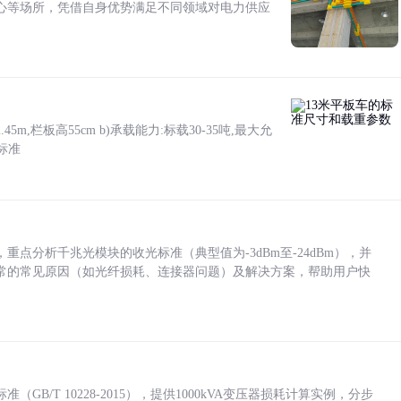
心等场所，凭借自身优势满足不同领域对电力供应
5m,栏板高55cm b)承载能力:标载30-35吨,最大允
标准
点分析千兆光模块的收光标准（典型值为-3dBm至-24dBm），并
常的常见原因（如光纤损耗、连接器问题）及解决方案，帮助用户快
/T 10228-2015），提供1000kVA变压器损耗计算实例，分步