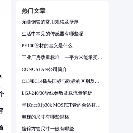
热门文章
无缝钢管的常用规格及壁厚
生活中常见的传感器有哪些呢
PE100管材的含义是什么
工业厂房载重标准：一平方米能承受多
少公斤
CONOSTAN公司简介
半
C13和C14插头国标与欧标的区别及其
就
标准解析
LGJ-240/30导线参数及载流量解析
这个
寻找nce01p30k MOSFET管的合适替代
型号
弯
电梯的尺寸有哪些规格
畅
镀锌方管尺寸一般有哪些