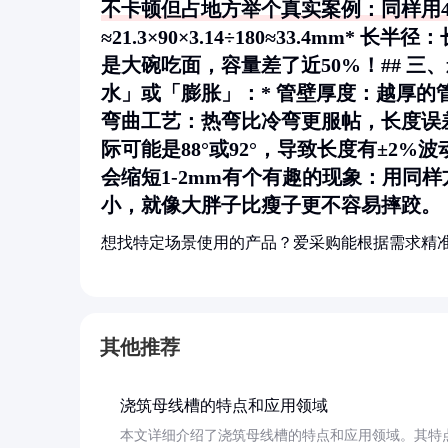
不卡顿但占地方举个真实案例：同样用4分
≈21.3×90×3.14÷180≈33.4mm* 长半
是大碗吃面，容量差了近50%！## 
水」或「膨胀」：*
管壁厚度
：越厚的
弯曲工艺
：热弯比冷弯更服帖，长度误
际可能是88°或92°，导致长度有±2%波
会缩短1-2mm有个有趣的现象：用同
小，就像大胖子比瘦子更不容易摔跤。
想找特定场景使用的产品？爱采购能根据需求精
其他推荐
浇筑母线槽的特点和应用领域
本文详细介绍了浇筑母线槽的特点和应用领域。其特