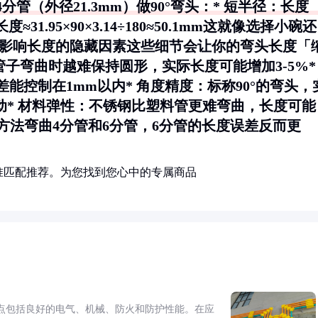
管（外径21.3mm）做90°弯头：* 短半径：长度
径：长度≈31.95×90×3.14÷180≈50.1mm这就像选择小碗还
三、影响长度的隐藏因素这些细节会让你的弯头长度「
管子弯曲时越难保持圆形，实际长度可能增加3-5%*
差能控制在1mm以内*
角度精度
：标称90°的弯头，
动*
材料弹性
：不锈钢比塑料管更难弯曲，长度可能
样方法弯曲4分管和6分管，6分管的长度误差反而更
准匹配推荐。为您找到您心中的专属商品
点包括良好的电气、机械、防火和防护性能。在应