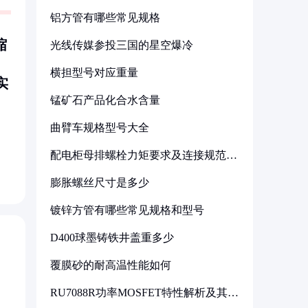
铝方管有哪些常见规格
缩
光线传媒参投三国的星空爆冷
横担型号对应重量
实
锰矿石产品化合水含量
曲臂车规格型号大全
配电柜母排螺栓力矩要求及连接规范详
解
膨胀螺丝尺寸是多少
镀锌方管有哪些常见规格和型号
D400球墨铸铁井盖重多少
覆膜砂的耐高温性能如何
RU7088R功率MOSFET特性解析及其在
可调电源设计中的实践