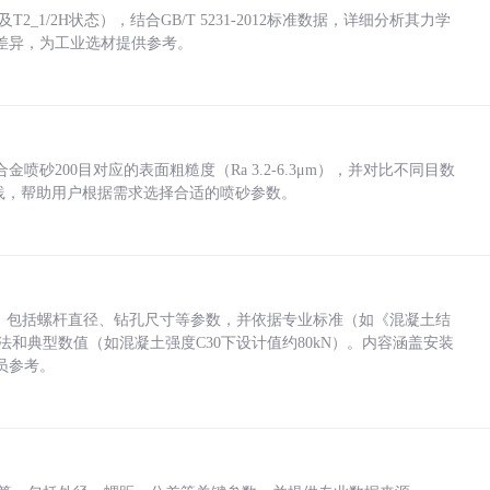
_1/2H状态），结合GB/T 5231-2012标准数据，详细分析其力学
差异，为工业选材提供参考。
砂200目对应的表面粗糙度（Ra 3.2-6.3μm），并对比不同目数
业实践，帮助用户根据需求选择合适的喷砂参数。
力，包括螺杆直径、钻孔尺寸等参数，并依据专业标准（如《混凝土结
方法和典型数值（如混凝土强度C30下设计值约80kN）。内容涵盖安装
员参考。