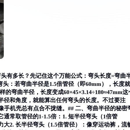
弯头有多长？先记住这个万能公式：
弯头长度=弯曲
°弯头：若弯曲半径是1.5倍管径（即60mm），长度
头：同样的弯曲半径，长度变成60×45×3.14÷180≈47mm
半径和角度，就能算出任何弯头的长度。不过要注
就像手机壳总有点合不拢缝。## 二、弯曲半径的秘密
常取管径的1-1.5倍：1.
短半径弯头
（1倍管
大2.
长半径弯头
（1.5倍管径）：像穿运动裤，流