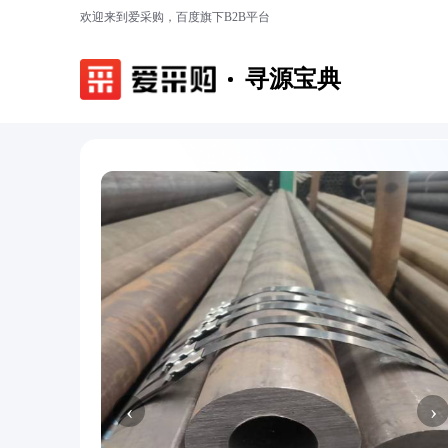
欢迎来到爱采购，百度旗下B2B平台
寻源宝典
‹
›