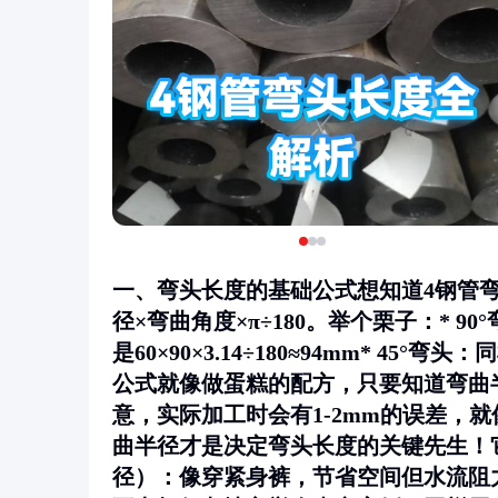
一、弯头长度的基础公式想知道4钢管
径×弯曲角度×π÷180
。举个栗子：* 90
是60×90×3.14÷180≈94mm* 45°弯
公式就像做蛋糕的配方，只要知道弯曲
意，实际加工时会有1-2mm的误差，
曲半径才是决定弯头长度的关键先生！它通
径）：像穿紧身裤，节省空间但水流阻力