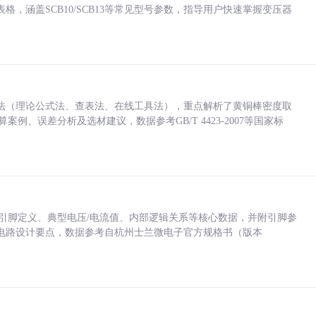
，涵盖SCB10/SCB13等常见型号参数，指导用户快速掌握变压器
法（理论公式法、查表法、在线工具法），重点解析了黄铜棒密度取
计算案例、误差分析及选材建议，数据参考GB/T 4423-2007等国家标
括各引脚定义、典型电压/电流值、内部逻辑关系等核心数据，并附引脚参
电路设计要点，数据参考自杭州士兰微电子官方规格书（版本