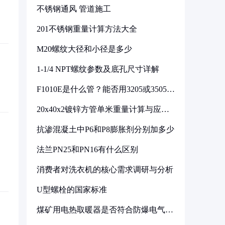
不锈钢通风 管道施工
201不锈钢重量计算方法大全
M20螺纹大径和小径是多少
1-1/4 NPT螺纹参数及底孔尺寸详解
F1010E是什么管？能否用3205或3505代
换
20x40x2镀锌方管单米重量计算与应用
分析
抗渗混凝土中P6和P8膨胀剂分别加多少
法兰PN25和PN16有什么区别
消费者对洗衣机的核心需求调研与分析
U型螺栓的国家标准
煤矿用电热取暖器是否符合防爆电气设
备标准