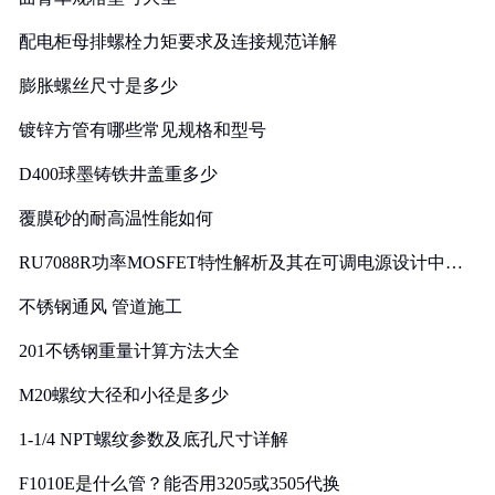
配电柜母排螺栓力矩要求及连接规范详解
膨胀螺丝尺寸是多少
镀锌方管有哪些常见规格和型号
D400球墨铸铁井盖重多少
覆膜砂的耐高温性能如何
RU7088R功率MOSFET特性解析及其在可调电源设计中的
实践
不锈钢通风 管道施工
201不锈钢重量计算方法大全
M20螺纹大径和小径是多少
1-1/4 NPT螺纹参数及底孔尺寸详解
F1010E是什么管？能否用3205或3505代换