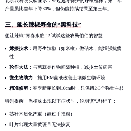
北京农科院实验显示：经过越冬保护的辣椒植株，第二年
产量虽比首年下降30%，但仍能持续结果至第三年。
三、延长辣椒寿命的“黑科技”
想让辣椒“青春永驻”？试试这些农民伯伯的智慧：
嫁接技术
：用野生辣椒（如米椒）做砧木，能增强抗病
性
轮作大法
：与葱蒜类作物间隔种植，减少土传病害
微生物助力
：施用EM菌液改善土壤微生物环境
精准修剪
：春季新芽长到10cm时，只保留2-3个强壮主枝
特别提醒：当植株出现以下症状时，说明该“退休”了：
茎秆木质化严重（超过手指粗）
叶片出现大量黄斑且无法恢复