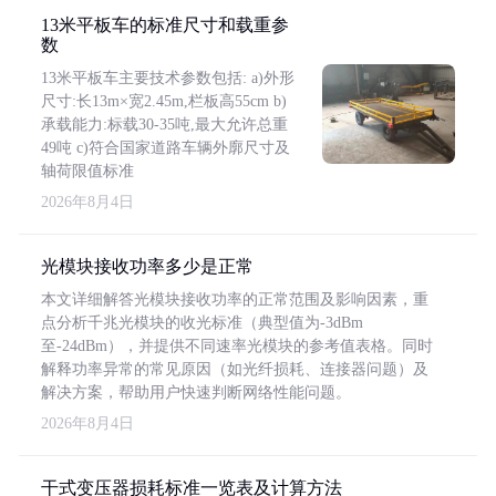
13米平板车的标准尺寸和载重参
数
13米平板车主要技术参数包括: a)外形
尺寸:长13m×宽2.45m,栏板高55cm b)
承载能力:标载30-35吨,最大允许总重
49吨 c)符合国家道路车辆外廓尺寸及
轴荷限值标准
2026年8月4日
光模块接收功率多少是正常
本文详细解答光模块接收功率的正常范围及影响因素，重
点分析千兆光模块的收光标准（典型值为-3dBm
至-24dBm），并提供不同速率光模块的参考值表格。同时
解释功率异常的常见原因（如光纤损耗、连接器问题）及
解决方案，帮助用户快速判断网络性能问题。
2026年8月4日
干式变压器损耗标准一览表及计算方法