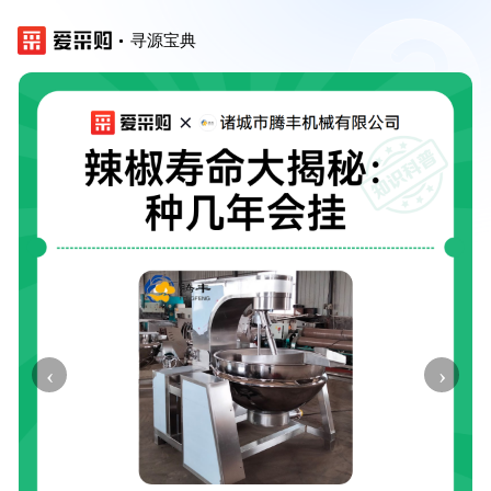
寻源宝典
‹
›