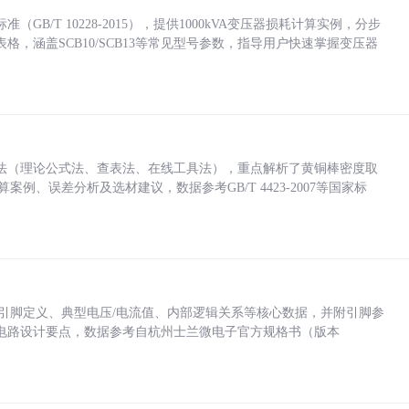
/T 10228-2015），提供1000kVA变压器损耗计算实例，分步
，涵盖SCB10/SCB13等常见型号参数，指导用户快速掌握变压器
法（理论公式法、查表法、在线工具法），重点解析了黄铜棒密度取
计算案例、误差分析及选材建议，数据参考GB/T 4423-2007等国家标
括各引脚定义、典型电压/电流值、内部逻辑关系等核心数据，并附引脚参
电路设计要点，数据参考自杭州士兰微电子官方规格书（版本