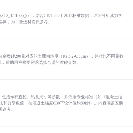
_1/2H状态），结合GB/T 5231-2012标准数据，详细分析其力学
差异，为工业选材提供参考。
砂200目对应的表面粗糙度（Ra 3.2-6.3μm），并对比不同目数
业实践，帮助用户根据需求选择合适的喷砂参数。
力，包括螺杆直径、钻孔尺寸等参数，并依据专业标准（如《混凝土结
方法和典型数值（如混凝土强度C30下设计值约80kN）。内容涵盖安装
员参考。