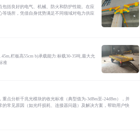
点包括良好的电气、机械、防火和防护性能。在应
心等场所，凭借自身优势满足不同领域对电力供应
5m,栏板高55cm b)承载能力:标载30-35吨,最大允
标准
点分析千兆光模块的收光标准（典型值为-3dBm至-24dBm），并
常的常见原因（如光纤损耗、连接器问题）及解决方案，帮助用户快