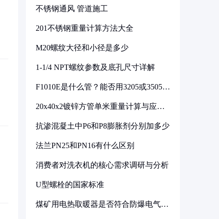
不锈钢通风 管道施工
201不锈钢重量计算方法大全
M20螺纹大径和小径是多少
1-1/4 NPT螺纹参数及底孔尺寸详解
F1010E是什么管？能否用3205或3505代
换
20x40x2镀锌方管单米重量计算与应用
分析
抗渗混凝土中P6和P8膨胀剂分别加多少
法兰PN25和PN16有什么区别
消费者对洗衣机的核心需求调研与分析
U型螺栓的国家标准
煤矿用电热取暖器是否符合防爆电气设
备标准