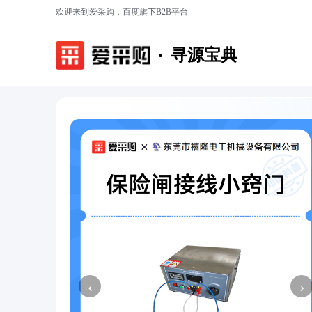
欢迎来到爱采购，百度旗下B2B平台
寻源宝典
‹
›