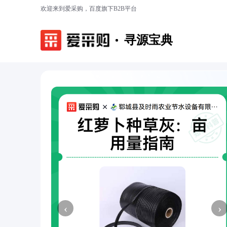
欢迎来到爱采购，百度旗下B2B平台
寻源宝典
‹
›