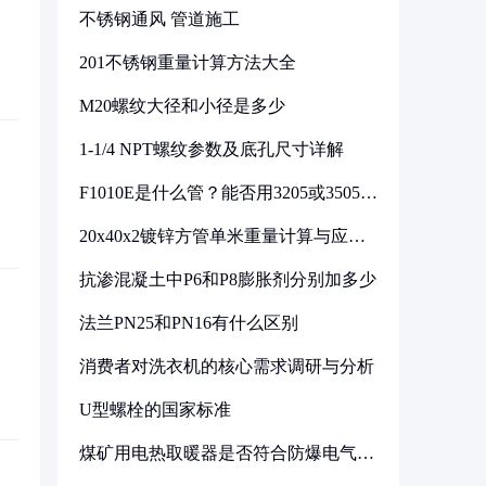
不锈钢通风 管道施工
201不锈钢重量计算方法大全
M20螺纹大径和小径是多少
1-1/4 NPT螺纹参数及底孔尺寸详解
F1010E是什么管？能否用3205或3505代
换
20x40x2镀锌方管单米重量计算与应用
分析
抗渗混凝土中P6和P8膨胀剂分别加多少
法兰PN25和PN16有什么区别
消费者对洗衣机的核心需求调研与分析
U型螺栓的国家标准
煤矿用电热取暖器是否符合防爆电气设
备标准