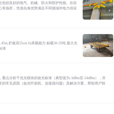
点包括良好的电气、机械、防火和防护性能。在应
心等场所，凭借自身优势满足不同领域对电力供应
5m,栏板高55cm b)承载能力:标载30-35吨,最大允
标准
点分析千兆光模块的收光标准（典型值为-3dBm至-24dBm），并
常的常见原因（如光纤损耗、连接器问题）及解决方案，帮助用户快