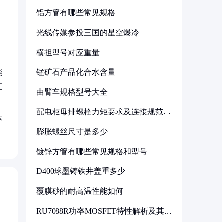
铝方管有哪些常见规格
，
光线传媒参投三国的星空爆冷
横担型号对应重量
锰矿石产品化合水含量
能
直
曲臂车规格型号大全
配电柜母排螺栓力矩要求及连接规范详
体
解
膨胀螺丝尺寸是多少
镀锌方管有哪些常见规格和型号
D400球墨铸铁井盖重多少
覆膜砂的耐高温性能如何
RU7088R功率MOSFET特性解析及其在
可调电源设计中的实践