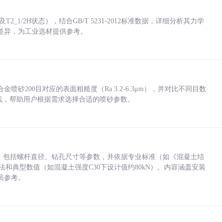
_1/2H状态），结合GB/T 5231-2012标准数据，详细分析其力学
差异，为工业选材提供参考。
砂200目对应的表面粗糙度（Ra 3.2-6.3μm），并对比不同目数
业实践，帮助用户根据需求选择合适的喷砂参数。
力，包括螺杆直径、钻孔尺寸等参数，并依据专业标准（如《混凝土结
方法和典型数值（如混凝土强度C30下设计值约80kN）。内容涵盖安装
员参考。