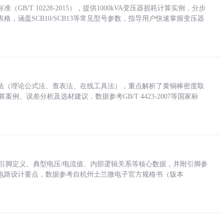
/T 10228-2015），提供1000kVA变压器损耗计算实例，分步
，涵盖SCB10/SCB13等常见型号参数，指导用户快速掌握变压器
法（理论公式法、查表法、在线工具法），重点解析了黄铜棒密度取
计算案例、误差分析及选材建议，数据参考GB/T 4423-2007等国家标
括各引脚定义、典型电压/电流值、内部逻辑关系等核心数据，并附引脚参
电路设计要点，数据参考自杭州士兰微电子官方规格书（版本