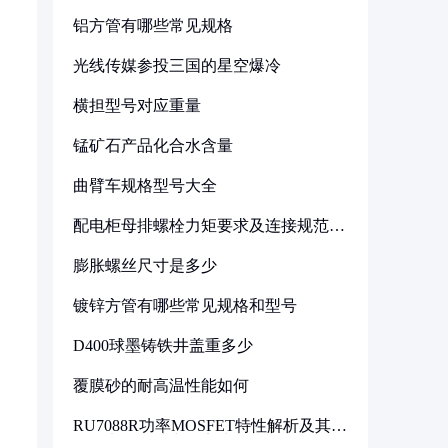
铝方管有哪些常见规格
光线传媒参投三国的星空爆冷
横担型号对应重量
锰矿石产品化合水含量
曲臂车规格型号大全
配电柜母排螺栓力矩要求及连接规范详
解
膨胀螺丝尺寸是多少
镀锌方管有哪些常见规格和型号
D400球墨铸铁井盖重多少
覆膜砂的耐高温性能如何
RU7088R功率MOSFET特性解析及其在
可调电源设计中的实践