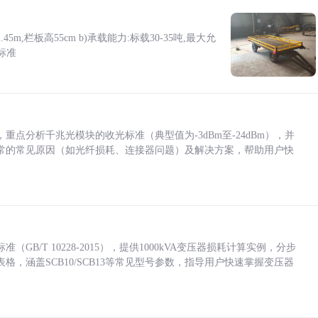
5m,栏板高55cm b)承载能力:标载30-35吨,最大允
标准
点分析千兆光模块的收光标准（典型值为-3dBm至-24dBm），并
常的常见原因（如光纤损耗、连接器问题）及解决方案，帮助用户快
/T 10228-2015），提供1000kVA变压器损耗计算实例，分步
，涵盖SCB10/SCB13等常见型号参数，指导用户快速掌握变压器