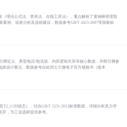
法（理论公式法、查表法、在线工具法），重点解析了黄铜棒密度取
计算案例、误差分析及选材建议，数据参考GB/T 4423-2007等国家标
括各引脚定义、典型电压/电流值、内部逻辑关系等核心数据，并附引脚参
电路设计要点，数据参考自杭州士兰微电子官方规格书（版本
_1/2H状态），结合GB/T 5231-2012标准数据，详细分析其力学
差异，为工业选材提供参考。