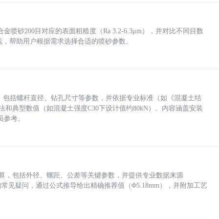
砂200目对应的表面粗糙度（Ra 3.2-6.3μm），并对比不同目数
业实践，帮助用户根据需求选择合适的喷砂参数。
力，包括螺杆直径、钻孔尺寸等参数，并依据专业标准（如《混凝土结
方法和典型数值（如混凝土强度C30下设计值约80kN）。内容涵盖安装
员参考。
底孔计算，包括外径、螺距、公差等关键参数，并提供专业数据来源
孔尺寸的常见疑问，通过公式推导给出精确推荐值（Φ5.18mm），并附加工艺