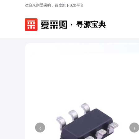
欢迎来到爱采购，百度旗下B2B平台
寻源宝典
‹
›