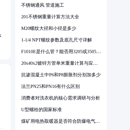
不锈钢通风 管道施工
201不锈钢重量计算方法大全
M20螺纹大径和小径是多少
体
1-1/4 NPT螺纹参数及底孔尺寸详解
F1010E是什么管？能否用3205或3505代
换
20x40x2镀锌方管单米重量计算与应用
分析
抗渗混凝土中P6和P8膨胀剂分别加多少
法兰PN25和PN16有什么区别
消费者对洗衣机的核心需求调研与分析
U型螺栓的国家标准
煤矿用电热取暖器是否符合防爆电气设
备标准