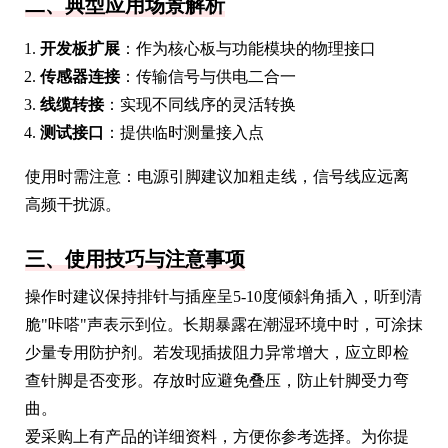
二、典型应用场景解析
开发板扩展
：作为核心板与功能模块的物理接口
传感器连接
：传输信号与供电二合一
线缆转接
：实现不同线序的灵活转换
测试接口
：提供临时测量接入点
使用时需注意：电源引脚建议加粗走线，信号线应远离
高频干扰源。
三、使用技巧与注意事项
操作时建议保持排针与插座呈5-10度倾斜角插入，听到清
脆"咔嗒"声表示到位。长期暴露在潮湿环境中时，可涂抹
少量专用防护剂。若发现插拔阻力异常增大，应立即检
查针脚是否变形。存放时应避免叠压，防止针脚受力弯
曲。
爱采购上有产品的详细资料，方便你参考选择。为你提