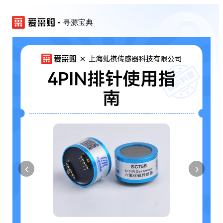
寻源宝典
‹
›