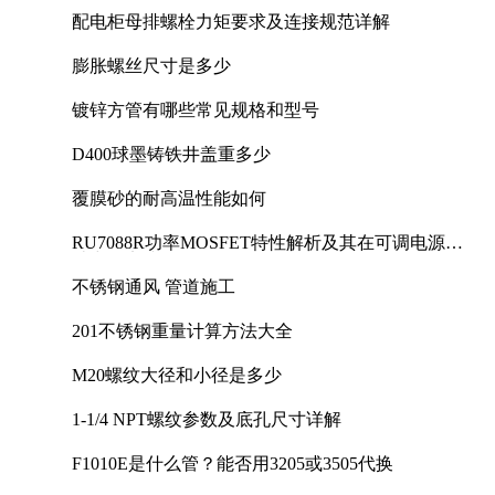
配电柜母排螺栓力矩要求及连接规范详解
膨胀螺丝尺寸是多少
镀锌方管有哪些常见规格和型号
D400球墨铸铁井盖重多少
覆膜砂的耐高温性能如何
RU7088R功率MOSFET特性解析及其在可调电源设
计中的实践
不锈钢通风 管道施工
201不锈钢重量计算方法大全
M20螺纹大径和小径是多少
1-1/4 NPT螺纹参数及底孔尺寸详解
F1010E是什么管？能否用3205或3505代换