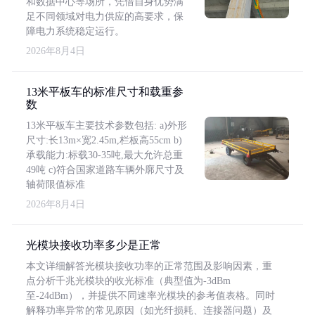
和数据中心等场所，凭借自身优势满
足不同领域对电力供应的高要求，保
障电力系统稳定运行。
2026年8月4日
13米平板车的标准尺寸和载重参
数
13米平板车主要技术参数包括: a)外形
尺寸:长13m×宽2.45m,栏板高55cm b)
承载能力:标载30-35吨,最大允许总重
49吨 c)符合国家道路车辆外廓尺寸及
轴荷限值标准
2026年8月4日
光模块接收功率多少是正常
本文详细解答光模块接收功率的正常范围及影响因素，重
点分析千兆光模块的收光标准（典型值为-3dBm
至-24dBm），并提供不同速率光模块的参考值表格。同时
解释功率异常的常见原因（如光纤损耗、连接器问题）及