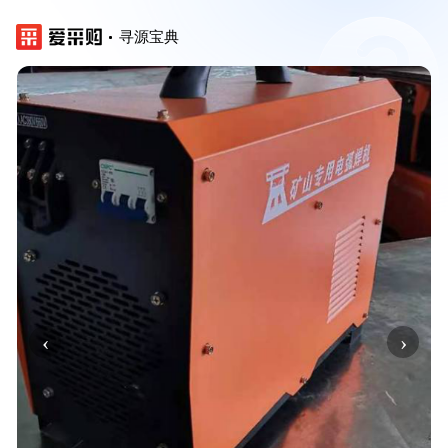
寻源宝典
‹
›