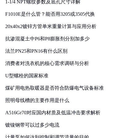
1-1/4 NPT螺纹参数及底孔尺寸详解
F1010E是什么管？能否用3205或3505代换
20x40x2镀锌方管单米重量计算与应用分析
抗渗混凝土中P6和P8膨胀剂分别加多少
法兰PN25和PN16有什么区别
消费者对洗衣机的核心需求调研与分析
U型螺栓的国家标准
煤矿用电热取暖器是否符合防爆电气设备标准
照明母线槽的主要作用是什么
A516Gr70对应国内材质及低温冲击要求解析
镀镍钢带可以过多少电流
计量泵如何达到控制和调节流量的目的