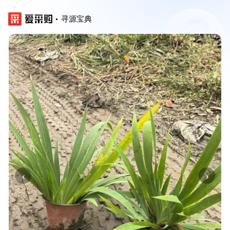
寻源宝典
‹
›