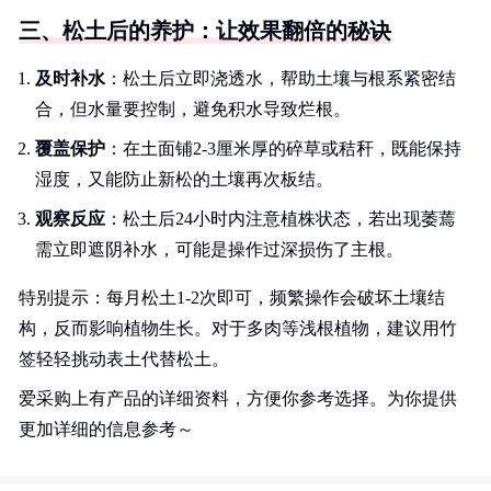
三、松土后的养护：让效果翻倍的秘诀
及时补水
：松土后立即浇透水，帮助土壤与根系紧密结
合，但水量要控制，避免积水导致烂根。
覆盖保护
：在土面铺2-3厘米厚的碎草或秸秆，既能保持
湿度，又能防止新松的土壤再次板结。
观察反应
：松土后24小时内注意植株状态，若出现萎蔫
需立即遮阴补水，可能是操作过深损伤了主根。
特别提示：每月松土1-2次即可，频繁操作会破坏土壤结
构，反而影响植物生长。对于多肉等浅根植物，建议用竹
签轻轻挑动表土代替松土。
爱采购上有产品的详细资料，方便你参考选择。为你提供
更加详细的信息参考～