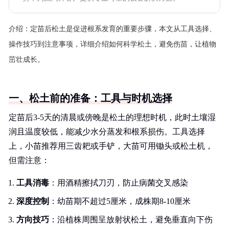
介绍：
定苗后松土是促进根系发育的重要步骤，本文从工具选择、
操作技巧到注意事项，详细介绍如何科学松土，避免伤苗，让植物
茁壮成长。
一、松土前的准备：工具与时机选择
定苗后3-5天的清晨或傍晚是松土的理想时机，此时土壤湿
润且温度较低，能减少水分蒸发和根系损伤。工具选择
上，小苗推荐用三齿耙或手铲，大苗可用锄头或松土机，
但需注意：
工具消毒
：用酒精擦拭刀刃，防止病菌交叉感染
深度控制
：幼苗期不超过5厘米，成株期8-10厘米
方向技巧
：沿植株周围呈放射状松土，避免垂直向下伤