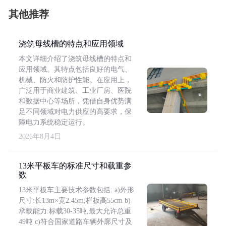
其他推荐
浇筑母线槽的特点和应用领域
本文详细介绍了浇筑母线槽的特点和
应用领域。其特点包括良好的电气、
机械、防火和防护性能。在应用上，
广泛用于商业建筑、工业厂房、医院
和数据中心等场所，凭借自身优势满
足不同领域对电力供应的高要求，保
障电力系统稳定运行。
2026年8月4日
13米平板车的标准尺寸和载重参
数
13米平板车主要技术参数包括: a)外形
尺寸:长13m×宽2.45m,栏板高55cm b)
承载能力:标载30-35吨,最大允许总重
49吨 c)符合国家道路车辆外廓尺寸及