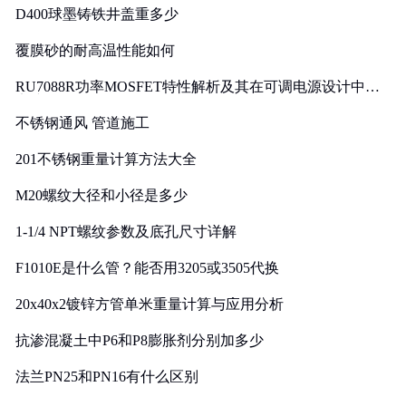
D400球墨铸铁井盖重多少
覆膜砂的耐高温性能如何
RU7088R功率MOSFET特性解析及其在可调电源设计中的
实践
不锈钢通风 管道施工
201不锈钢重量计算方法大全
M20螺纹大径和小径是多少
1-1/4 NPT螺纹参数及底孔尺寸详解
F1010E是什么管？能否用3205或3505代换
20x40x2镀锌方管单米重量计算与应用分析
抗渗混凝土中P6和P8膨胀剂分别加多少
法兰PN25和PN16有什么区别