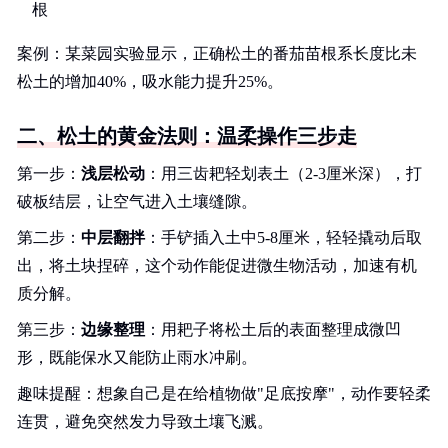
根
案例：某菜园实验显示，正确松土的番茄苗根系长度比未
松土的增加40%，吸水能力提升25%。
二、松土的黄金法则：温柔操作三步走
第一步：
浅层松动
：用三齿耙轻划表土（2-3厘米深），打
破板结层，让空气进入土壤缝隙。
第二步：
中层翻拌
：手铲插入土中5-8厘米，轻轻撬动后取
出，将土块捏碎，这个动作能促进微生物活动，加速有机
质分解。
第三步：
边缘整理
：用耙子将松土后的表面整理成微凹
形，既能保水又能防止雨水冲刷。
趣味提醒：想象自己是在给植物做"足底按摩"，动作要轻柔
连贯，避免突然发力导致土壤飞溅。