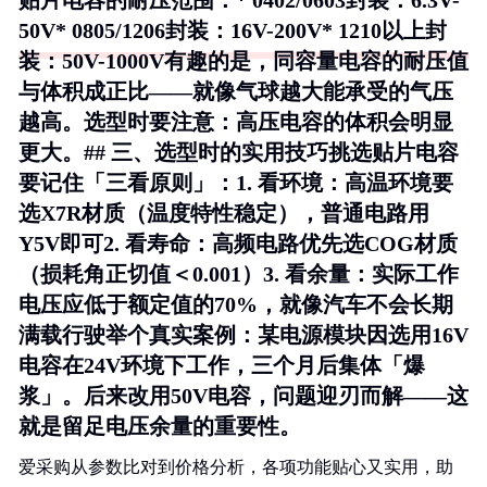
贴片电容的耐压范围：* 0402/0603封装：6.3V-
50V* 0805/1206封装：16V-200V* 1210以上封
装：50V-1000V有趣的是，同容量电容的耐压值
与体积成正比——就像气球越大能承受的气压
越高。选型时要注意：高压电容的体积会明显
更大。## 三、选型时的实用技巧挑选贴片电容
要记住「三看原则」：1.
看环境
：高温环境要
选X7R材质（温度特性稳定），普通电路用
Y5V即可2.
看寿命
：高频电路优先选COG材质
（损耗角正切值＜0.001）3.
看余量
：实际工作
电压应低于额定值的70%，就像汽车不会长期
满载行驶举个真实案例：某电源模块因选用16V
电容在24V环境下工作，三个月后集体「爆
浆」。后来改用50V电容，问题迎刃而解——这
就是留足电压余量的重要性。
爱采购从参数比对到价格分析，各项功能贴心又实用，助