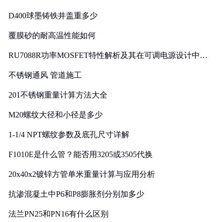
D400球墨铸铁井盖重多少
覆膜砂的耐高温性能如何
RU7088R功率MOSFET特性解析及其在可调电源设计中的
实践
不锈钢通风 管道施工
201不锈钢重量计算方法大全
M20螺纹大径和小径是多少
1-1/4 NPT螺纹参数及底孔尺寸详解
F1010E是什么管？能否用3205或3505代换
20x40x2镀锌方管单米重量计算与应用分析
抗渗混凝土中P6和P8膨胀剂分别加多少
法兰PN25和PN16有什么区别