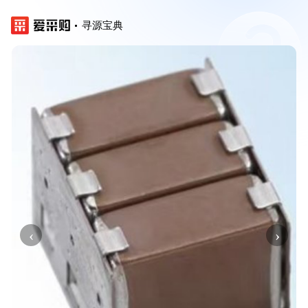
寻源宝典
‹
›