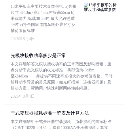
13米平板车主要技术参数包括: a)外形
尺寸:长13m×宽2.45m,栏板高55cm b)
承载能力:标载30-35吨,最大允许总重
49吨 c)符合国家道路车辆外廓尺寸及
轴荷限值标准
2026年8月4日
光模块接收功率多少是正常
本文详细解答光模块接收功率的正常范围及影响因素，重
点分析千兆光模块的收光标准（典型值为-3dBm
至-24dBm），并提供不同速率光模块的参考值表格。同时
解释功率异常的常见原因（如光纤损耗、连接器问题）及
解决方案，帮助用户快速判断网络性能问题。
2026年8月4日
干式变压器损耗标准一览表及计算方法
本文详细解析干式变压器空载损耗、负载损耗的国家标准
（GB/T 10228-2015），提供1000kVA变压器损耗计算实