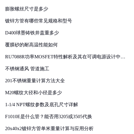
膨胀螺丝尺寸是多少
镀锌方管有哪些常见规格和型号
D400球墨铸铁井盖重多少
覆膜砂的耐高温性能如何
RU7088R功率MOSFET特性解析及其在可调电源设计中的
实践
不锈钢通风 管道施工
201不锈钢重量计算方法大全
M20螺纹大径和小径是多少
1-1/4 NPT螺纹参数及底孔尺寸详解
F1010E是什么管？能否用3205或3505代换
20x40x2镀锌方管单米重量计算与应用分析