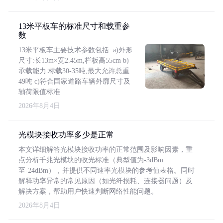
13米平板车的标准尺寸和载重参
数
13米平板车主要技术参数包括: a)外形
尺寸:长13m×宽2.45m,栏板高55cm b)
承载能力:标载30-35吨,最大允许总重
49吨 c)符合国家道路车辆外廓尺寸及
轴荷限值标准
2026年8月4日
光模块接收功率多少是正常
本文详细解答光模块接收功率的正常范围及影响因素，重
点分析千兆光模块的收光标准（典型值为-3dBm
至-24dBm），并提供不同速率光模块的参考值表格。同时
解释功率异常的常见原因（如光纤损耗、连接器问题）及
解决方案，帮助用户快速判断网络性能问题。
2026年8月4日