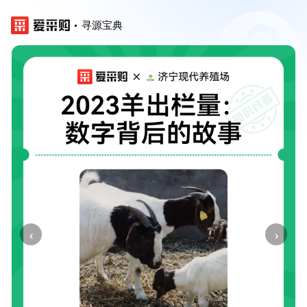
寻源宝典
‹
›