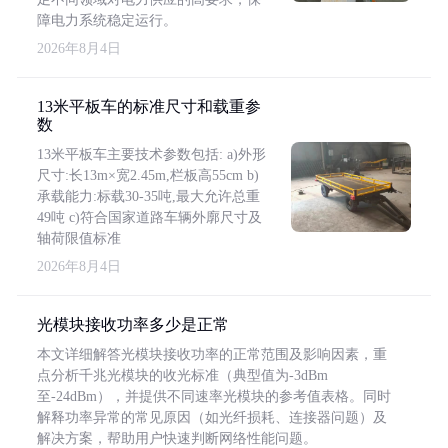
障电力系统稳定运行。
2026年8月4日
13米平板车的标准尺寸和载重参
数
13米平板车主要技术参数包括: a)外形
尺寸:长13m×宽2.45m,栏板高55cm b)
承载能力:标载30-35吨,最大允许总重
49吨 c)符合国家道路车辆外廓尺寸及
轴荷限值标准
2026年8月4日
光模块接收功率多少是正常
本文详细解答光模块接收功率的正常范围及影响因素，重
点分析千兆光模块的收光标准（典型值为-3dBm
至-24dBm），并提供不同速率光模块的参考值表格。同时
解释功率异常的常见原因（如光纤损耗、连接器问题）及
解决方案，帮助用户快速判断网络性能问题。