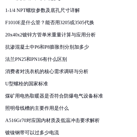
1-1/4 NPT螺纹参数及底孔尺寸详解
F1010E是什么管？能否用3205或3505代换
20x40x2镀锌方管单米重量计算与应用分析
抗渗混凝土中P6和P8膨胀剂分别加多少
法兰PN25和PN16有什么区别
消费者对洗衣机的核心需求调研与分析
U型螺栓的国家标准
煤矿用电热取暖器是否符合防爆电气设备标准
照明母线槽的主要作用是什么
A516Gr70对应国内材质及低温冲击要求解析
镀镍钢带可以过多少电流