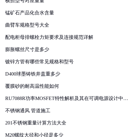
横担型号对应重量
锰矿石产品化合水含量
曲臂车规格型号大全
配电柜母排螺栓力矩要求及连接规范详解
膨胀螺丝尺寸是多少
镀锌方管有哪些常见规格和型号
D400球墨铸铁井盖重多少
覆膜砂的耐高温性能如何
RU7088R功率MOSFET特性解析及其在可调电源设计中的
实践
不锈钢通风 管道施工
201不锈钢重量计算方法大全
M20螺纹大径和小径是多少