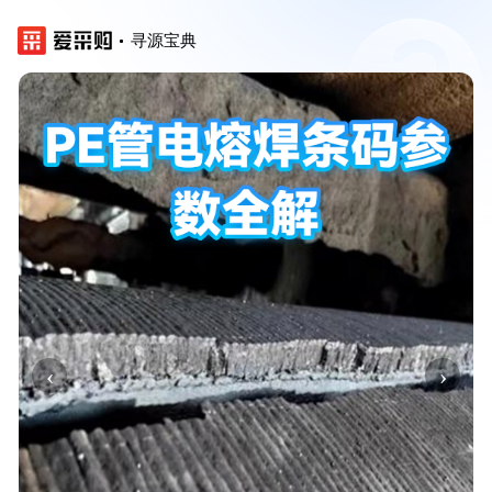
寻源宝典
‹
›