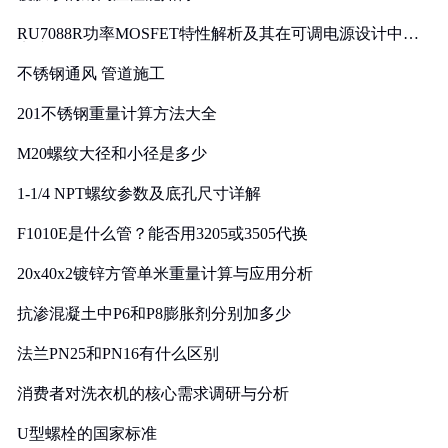
RU7088R功率MOSFET特性解析及其在可调电源设计中的
实践
不锈钢通风 管道施工
201不锈钢重量计算方法大全
M20螺纹大径和小径是多少
1-1/4 NPT螺纹参数及底孔尺寸详解
F1010E是什么管？能否用3205或3505代换
20x40x2镀锌方管单米重量计算与应用分析
抗渗混凝土中P6和P8膨胀剂分别加多少
法兰PN25和PN16有什么区别
消费者对洗衣机的核心需求调研与分析
U型螺栓的国家标准