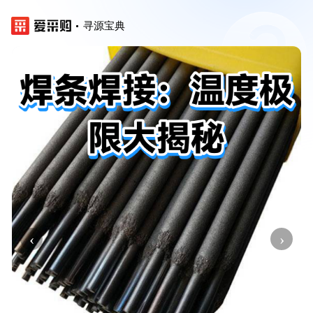
寻源宝典
‹
›