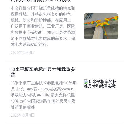
本文详细介绍了浇筑母线槽的特点和
应用领域。其特点包括良好的电气、
机械、防火和防护性能。在应用上，
广泛用于商业建筑、工业厂房、医院
和数据中心等场所，凭借自身优势满
足不同领域对电力供应的高要求，保
障电力系统稳定运行。
2026年8月4日
13米平板车的标准尺寸和载重参
数
13米平板车主要技术参数包括: a)外形
尺寸:长13m×宽2.45m,栏板高55cm b)
承载能力:标载30-35吨,最大允许总重
49吨 c)符合国家道路车辆外廓尺寸及
轴荷限值标准
2026年8月4日