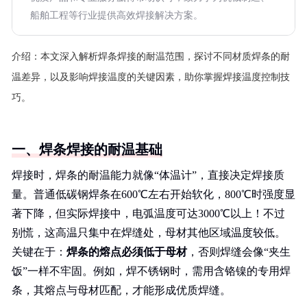
船舶工程等行业提供高效焊接解决方案。
介绍：
本文深入解析焊条焊接的耐温范围，探讨不同材质焊条的耐
温差异，以及影响焊接温度的关键因素，助你掌握焊接温度控制技
巧。
一、焊条焊接的耐温基础
焊接时，焊条的耐温能力就像“体温计”，直接决定焊接质
量。普通低碳钢焊条在600℃左右开始软化，800℃时强度显
著下降，但实际焊接中，电弧温度可达3000℃以上！不过
别慌，这高温只集中在焊缝处，母材其他区域温度较低。
关键在于：
焊条的熔点必须低于母材
，否则焊缝会像“夹生
饭”一样不牢固。例如，焊不锈钢时，需用含铬镍的专用焊
条，其熔点与母材匹配，才能形成优质焊缝。