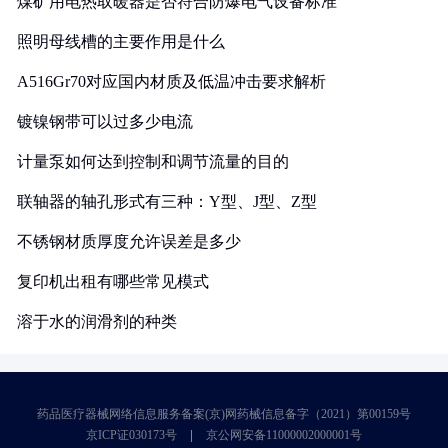
煤矿用电热取暖器是否符合防爆电气设备标准
照明母线槽的主要作用是什么
A516Gr70对应国内材质及低温冲击要求解析
镀镍钢带可以过多少电流
计量泵如何达到控制和调节流量的目的
联轴器的轴孔形式有三种：Y型、J型、Z型
不锈钢材质厚度允许误差是多少
复印机出租有哪些常见模式
溶于水的润滑剂的种类
药品医疗器械网络信息服务备案(京)网药械信息备字（2021）第00159号
京ICP证030173号
京公网安备11000002000001号