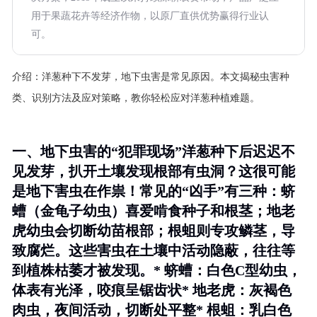
用于果蔬花卉等经济作物，以原厂直供优势赢得行业认
可。
介绍：
洋葱种下不发芽，地下虫害是常见原因。本文揭秘虫害种
类、识别方法及应对策略，教你轻松应对洋葱种植难题。
一、地下虫害的“犯罪现场”洋葱种下后迟迟不
见发芽，扒开土壤发现根部有虫洞？这很可能
是地下害虫在作祟！常见的“凶手”有三种：蛴
螬（金龟子幼虫）喜爱啃食种子和根茎；地老
虎幼虫会切断幼苗根部；根蛆则专攻鳞茎，导
致腐烂。这些害虫在土壤中活动隐蔽，往往等
到植株枯萎才被发现。* 蛴螬：白色C型幼虫，
体表有光泽，咬痕呈锯齿状* 地老虎：灰褐色
肉虫，夜间活动，切断处平整* 根蛆：乳白色