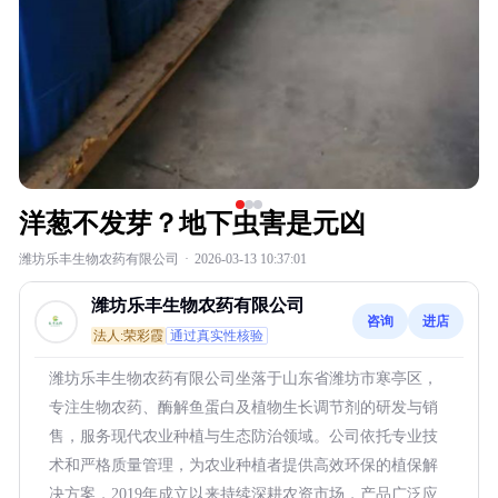
洋葱不发芽？地下虫害是元凶
潍坊乐丰生物农药有限公司
·
2026-03-13 10:37:01
潍坊乐丰生物农药有限公司
咨询
进店
法人:荣彩霞
通过真实性核验
潍坊乐丰生物农药有限公司坐落于山东省潍坊市寒亭区，
专注生物农药、酶解鱼蛋白及植物生长调节剂的研发与销
售，服务现代农业种植与生态防治领域。公司依托专业技
术和严格质量管理，为农业种植者提供高效环保的植保解
决方案，2019年成立以来持续深耕农资市场，产品广泛应