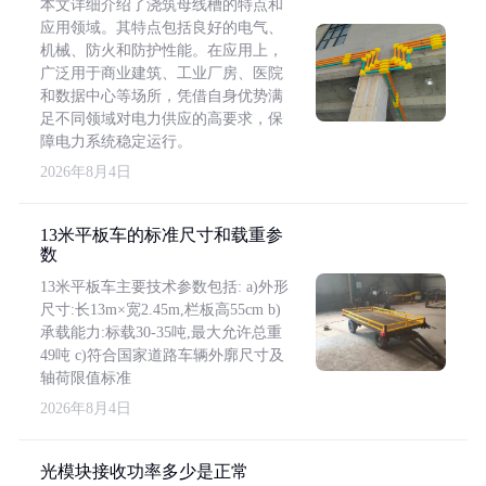
本文详细介绍了浇筑母线槽的特点和
应用领域。其特点包括良好的电气、
机械、防火和防护性能。在应用上，
广泛用于商业建筑、工业厂房、医院
和数据中心等场所，凭借自身优势满
足不同领域对电力供应的高要求，保
障电力系统稳定运行。
2026年8月4日
13米平板车的标准尺寸和载重参
数
13米平板车主要技术参数包括: a)外形
尺寸:长13m×宽2.45m,栏板高55cm b)
承载能力:标载30-35吨,最大允许总重
49吨 c)符合国家道路车辆外廓尺寸及
轴荷限值标准
2026年8月4日
光模块接收功率多少是正常