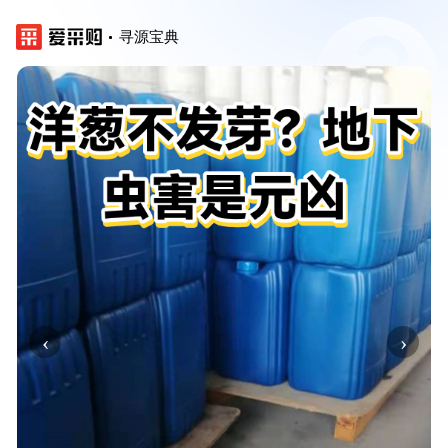
寻源宝典
‹
›