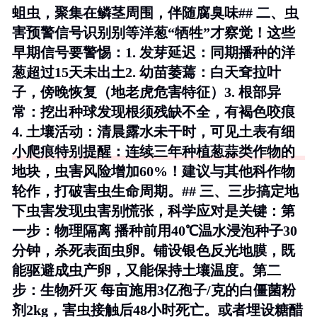
蛆虫，聚集在鳞茎周围，伴随腐臭味## 二、虫
害预警信号识别别等洋葱“牺牲”才察觉！这些
早期信号要警惕：1.
发芽延迟
：同期播种的洋
葱超过15天未出土2.
幼苗萎蔫
：白天耷拉叶
子，傍晚恢复（地老虎危害特征）3.
根部异
常
：挖出种球发现根须残缺不全，有褐色咬痕
4.
土壤活动
：清晨露水未干时，可见土表有细
小爬痕特别提醒：连续三年种植葱蒜类作物的
地块，虫害风险增加60%！建议与其他科作物
轮作，打破害虫生命周期。## 三、三步搞定地
下虫害发现虫害别慌张，科学应对是关键：
第
一步：物理隔离
播种前用40℃温水浸泡种子30
分钟，杀死表面虫卵。铺设银色反光地膜，既
能驱避成虫产卵，又能保持土壤温度。
第二
步：生物歼灭
每亩施用3亿孢子/克的白僵菌粉
剂2kg，害虫接触后48小时死亡。或者埋设糖醋