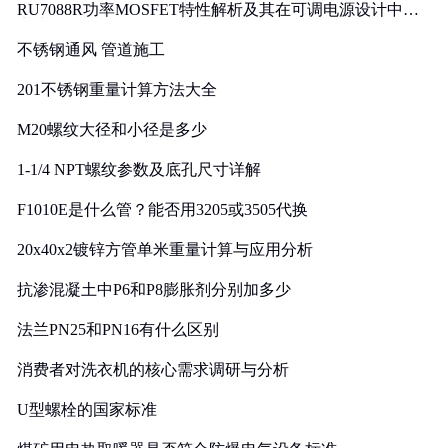
RU7088R功率MOSFET特性解析及其在可调电源设计中的
实践
不锈钢通风 管道施工
201不锈钢重量计算方法大全
M20螺纹大径和小径是多少
1-1/4 NPT螺纹参数及底孔尺寸详解
F1010E是什么管？能否用3205或3505代换
20x40x2镀锌方管单米重量计算与应用分析
抗渗混凝土中P6和P8膨胀剂分别加多少
法兰PN25和PN16有什么区别
消费者对洗衣机的核心需求调研与分析
U型螺栓的国家标准