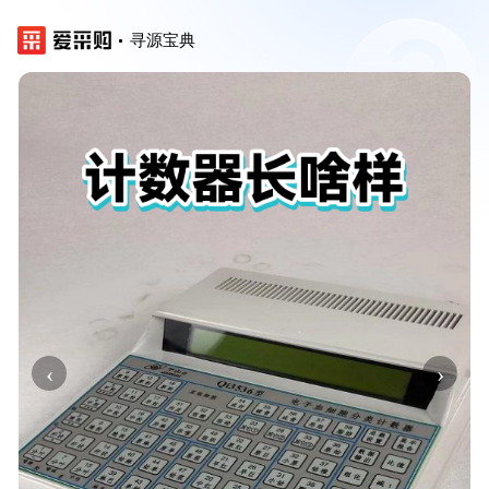
寻源宝典
‹
›