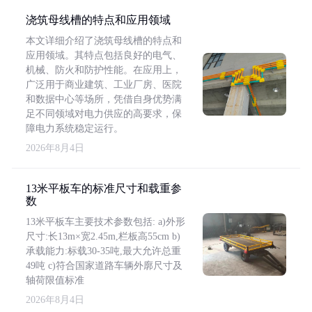
浇筑母线槽的特点和应用领域
本文详细介绍了浇筑母线槽的特点和
应用领域。其特点包括良好的电气、
机械、防火和防护性能。在应用上，
广泛用于商业建筑、工业厂房、医院
和数据中心等场所，凭借自身优势满
足不同领域对电力供应的高要求，保
障电力系统稳定运行。
2026年8月4日
13米平板车的标准尺寸和载重参
数
13米平板车主要技术参数包括: a)外形
尺寸:长13m×宽2.45m,栏板高55cm b)
承载能力:标载30-35吨,最大允许总重
49吨 c)符合国家道路车辆外廓尺寸及
轴荷限值标准
2026年8月4日