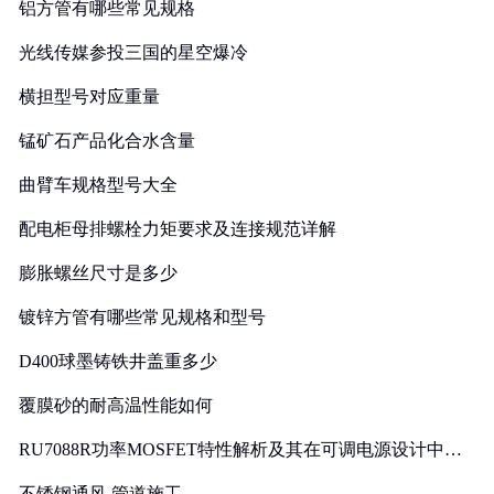
铝方管有哪些常见规格
光线传媒参投三国的星空爆冷
横担型号对应重量
锰矿石产品化合水含量
曲臂车规格型号大全
配电柜母排螺栓力矩要求及连接规范详解
膨胀螺丝尺寸是多少
镀锌方管有哪些常见规格和型号
D400球墨铸铁井盖重多少
覆膜砂的耐高温性能如何
RU7088R功率MOSFET特性解析及其在可调电源设计中的
实践
不锈钢通风 管道施工