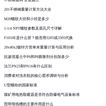
201不锈钢重量计算方法大全
M20螺纹大径和小径是多少
1-1/4 NPT螺纹参数及底孔尺寸详解
F1010E是什么管？能否用3205或3505代换
20x40x2镀锌方管单米重量计算与应用分析
抗渗混凝土中P6和P8膨胀剂分别加多少
法兰PN25和PN16有什么区别
消费者对洗衣机的核心需求调研与分析
U型螺栓的国家标准
煤矿用电热取暖器是否符合防爆电气设备标准
照明母线槽的主要作用是什么