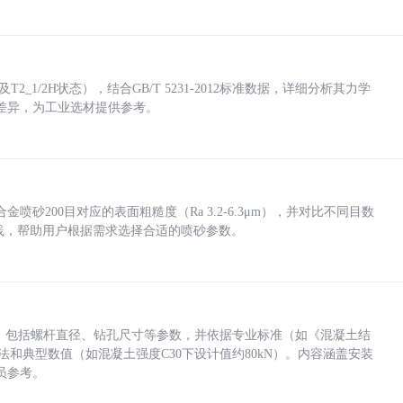
_1/2H状态），结合GB/T 5231-2012标准数据，详细分析其力学
差异，为工业选材提供参考。
砂200目对应的表面粗糙度（Ra 3.2-6.3μm），并对比不同目数
业实践，帮助用户根据需求选择合适的喷砂参数。
力，包括螺杆直径、钻孔尺寸等参数，并依据专业标准（如《混凝土结
方法和典型数值（如混凝土强度C30下设计值约80kN）。内容涵盖安装
员参考。