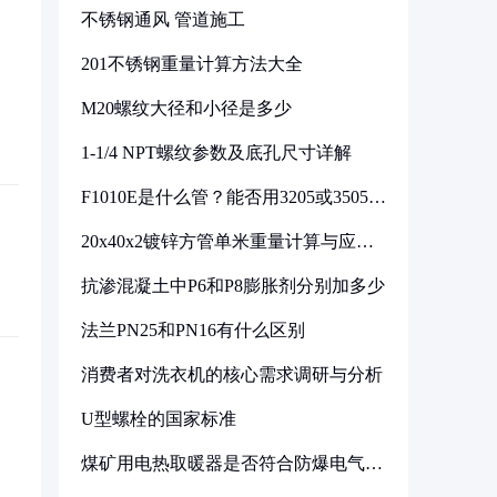
不锈钢通风 管道施工
201不锈钢重量计算方法大全
M20螺纹大径和小径是多少
1-1/4 NPT螺纹参数及底孔尺寸详解
F1010E是什么管？能否用3205或3505代
换
20x40x2镀锌方管单米重量计算与应用
分析
抗渗混凝土中P6和P8膨胀剂分别加多少
法兰PN25和PN16有什么区别
消费者对洗衣机的核心需求调研与分析
U型螺栓的国家标准
煤矿用电热取暖器是否符合防爆电气设
备标准