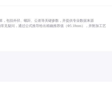
底孔计算，包括外径、螺距、公差等关键参数，并提供专业数据来源
孔尺寸的常见疑问，通过公式推导给出精确推荐值（Φ5.18mm），并附加工艺
药品医疗器械网络信息服务备案(京)网药械信息备字（2021）第00159号
京ICP证030173号
京公网安备11000002000001号