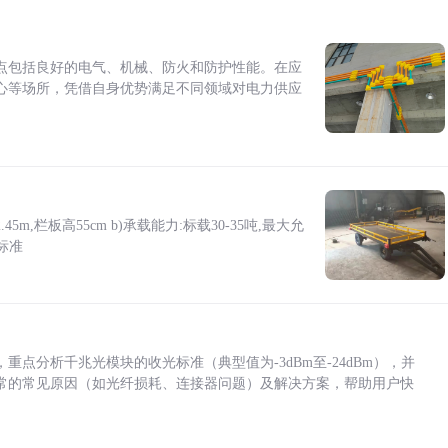
点包括良好的电气、机械、防火和防护性能。在应
心等场所，凭借自身优势满足不同领域对电力供应
5m,栏板高55cm b)承载能力:标载30-35吨,最大允
标准
点分析千兆光模块的收光标准（典型值为-3dBm至-24dBm），并
常的常见原因（如光纤损耗、连接器问题）及解决方案，帮助用户快