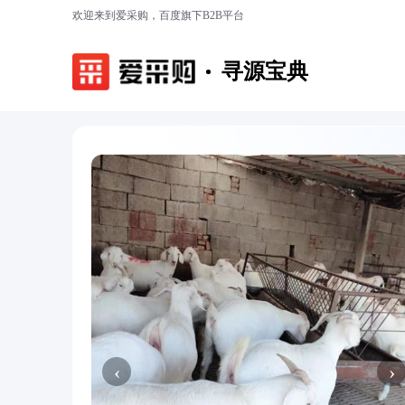
欢迎来到爱采购，百度旗下B2B平台
寻源宝典
‹
›