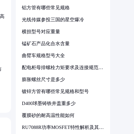
铝方管有哪些常见规格
高
光线传媒参投三国的星空爆冷
，
横担型号对应重量
锰矿石产品化合水含量
曲臂车规格型号大全
，
配电柜母排螺栓力矩要求及连接规范详
防
解
膨胀螺丝尺寸是多少
镀锌方管有哪些常见规格和型号
D400球墨铸铁井盖重多少
覆膜砂的耐高温性能如何
RU7088R功率MOSFET特性解析及其在
可调电源设计中的实践