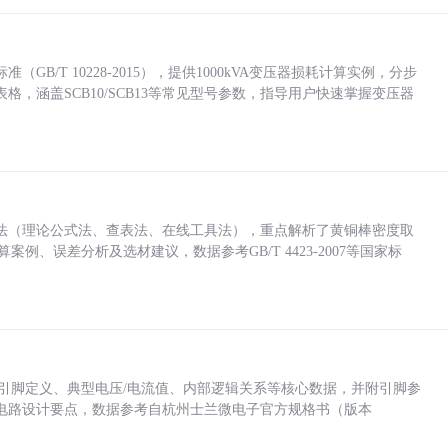
/T 10228-2015），提供1000kVA变压器损耗计算实例，分步
，涵盖SCB10/SCB13等常见型号参数，指导用户快速掌握变压器
法（理论公式法、查表法、在线工具法），重点解析了黄铜棒密度取
计算案例、误差分析及选材建议，数据参考GB/T 4423-2007等国家标
括各引脚定义、典型电压/电流值、内部逻辑关系等核心数据，并附引脚参
电路设计要点，数据参考自杭州士兰微电子官方规格书（版本