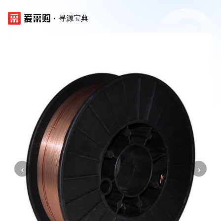
寻源宝典
‹
›