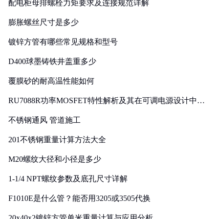
配电柜母排螺栓力矩要求及连接规范详解
膨胀螺丝尺寸是多少
镀锌方管有哪些常见规格和型号
D400球墨铸铁井盖重多少
覆膜砂的耐高温性能如何
RU7088R功率MOSFET特性解析及其在可调电源设计中的
实践
不锈钢通风 管道施工
201不锈钢重量计算方法大全
M20螺纹大径和小径是多少
1-1/4 NPT螺纹参数及底孔尺寸详解
F1010E是什么管？能否用3205或3505代换
20x40x2镀锌方管单米重量计算与应用分析