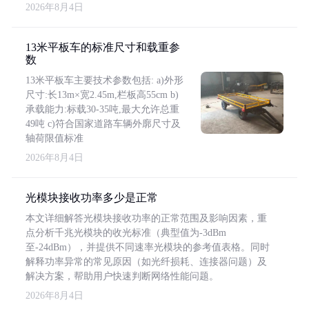
2026年8月4日
13米平板车的标准尺寸和载重参
数
13米平板车主要技术参数包括: a)外形
尺寸:长13m×宽2.45m,栏板高55cm b)
承载能力:标载30-35吨,最大允许总重
49吨 c)符合国家道路车辆外廓尺寸及
轴荷限值标准
2026年8月4日
光模块接收功率多少是正常
本文详细解答光模块接收功率的正常范围及影响因素，重
点分析千兆光模块的收光标准（典型值为-3dBm
至-24dBm），并提供不同速率光模块的参考值表格。同时
解释功率异常的常见原因（如光纤损耗、连接器问题）及
解决方案，帮助用户快速判断网络性能问题。
2026年8月4日