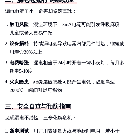
二、漏电电流的“蝴蝶效应”
漏电电流虽小，危害却像滚雪球：
触电风险
：潮湿环境下，8mA电流可能引发呼吸麻痹，
儿童或老人更易中招
设备损耗
：持续漏电会导致电器内部元件过热，缩短使
用寿命30%以上
电费暗涨
：漏电相当于24小时开着一盏小夜灯，每月多
耗电5-10度
火灾隐患
：绝缘层破损处可能产生电弧，温度高达
2000℃，瞬间引燃可燃物
三、安全自查与预防指南
发现漏电不必慌，三步化解危机：
断电测试
：用万用表测量火线与地线间电阻，若小于