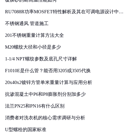
RU7088R功率MOSFET特性解析及其在可调电源设计中的
实践
不锈钢通风 管道施工
201不锈钢重量计算方法大全
M20螺纹大径和小径是多少
1-1/4 NPT螺纹参数及底孔尺寸详解
F1010E是什么管？能否用3205或3505代换
20x40x2镀锌方管单米重量计算与应用分析
抗渗混凝土中P6和P8膨胀剂分别加多少
法兰PN25和PN16有什么区别
消费者对洗衣机的核心需求调研与分析
U型螺栓的国家标准