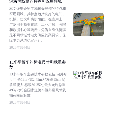
浇筑母线槽的特点和应用领域
本文详细介绍了浇筑母线槽的特点和
应用领域。其特点包括良好的电气、
机械、防火和防护性能。在应用上，
广泛用于商业建筑、工业厂房、医院
和数据中心等场所，凭借自身优势满
足不同领域对电力供应的高要求，保
障电力系统稳定运行。
2026年8月4日
13米平板车的标准尺寸和载重参
数
13米平板车主要技术参数包括: a)外形
尺寸:长13m×宽2.45m,栏板高55cm b)
承载能力:标载30-35吨,最大允许总重
49吨 c)符合国家道路车辆外廓尺寸及
轴荷限值标准
2026年8月4日