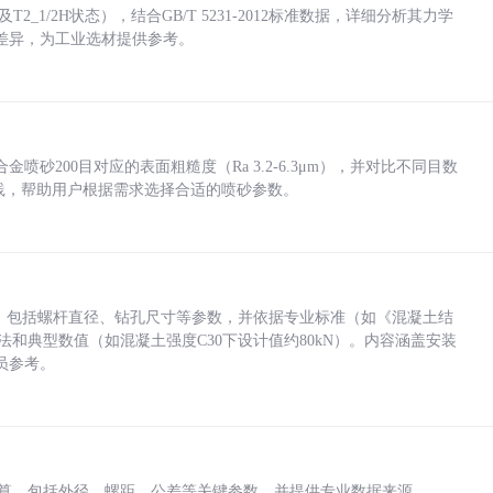
_1/2H状态），结合GB/T 5231-2012标准数据，详细分析其力学
差异，为工业选材提供参考。
砂200目对应的表面粗糙度（Ra 3.2-6.3μm），并对比不同目数
业实践，帮助用户根据需求选择合适的喷砂参数。
力，包括螺杆直径、钻孔尺寸等参数，并依据专业标准（如《混凝土结
方法和典型数值（如混凝土强度C30下设计值约80kN）。内容涵盖安装
员参考。
底孔计算，包括外径、螺距、公差等关键参数，并提供专业数据来源