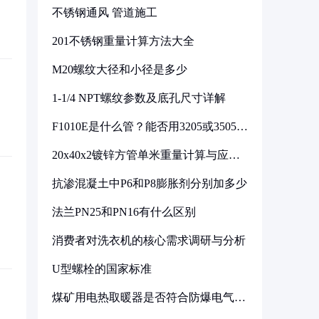
不锈钢通风 管道施工
201不锈钢重量计算方法大全
M20螺纹大径和小径是多少
1-1/4 NPT螺纹参数及底孔尺寸详解
F1010E是什么管？能否用3205或3505代
换
20x40x2镀锌方管单米重量计算与应用
分析
抗渗混凝土中P6和P8膨胀剂分别加多少
法兰PN25和PN16有什么区别
消费者对洗衣机的核心需求调研与分析
U型螺栓的国家标准
煤矿用电热取暖器是否符合防爆电气设
备标准