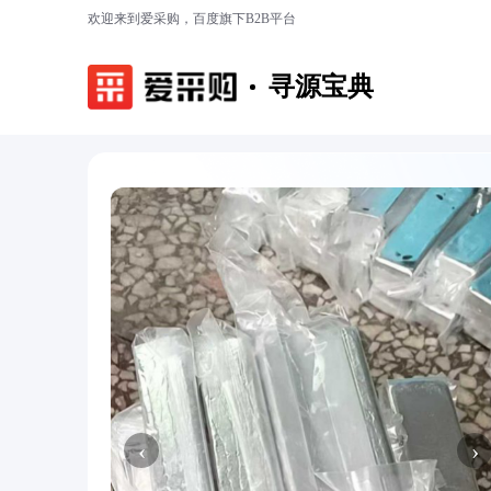
欢迎来到爱采购，百度旗下B2B平台
寻源宝典
‹
›