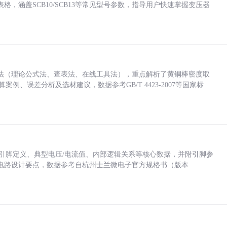
，涵盖SCB10/SCB13等常见型号参数，指导用户快速掌握变压器
法（理论公式法、查表法、在线工具法），重点解析了黄铜棒密度取
计算案例、误差分析及选材建议，数据参考GB/T 4423-2007等国家标
括各引脚定义、典型电压/电流值、内部逻辑关系等核心数据，并附引脚参
电路设计要点，数据参考自杭州士兰微电子官方规格书（版本