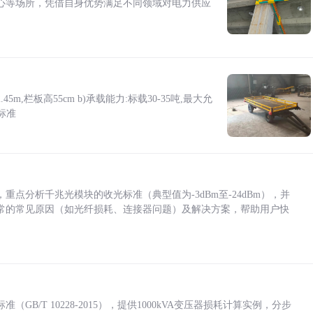
心等场所，凭借自身优势满足不同领域对电力供应
5m,栏板高55cm b)承载能力:标载30-35吨,最大允
标准
点分析千兆光模块的收光标准（典型值为-3dBm至-24dBm），并
常的常见原因（如光纤损耗、连接器问题）及解决方案，帮助用户快
/T 10228-2015），提供1000kVA变压器损耗计算实例，分步