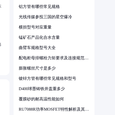
铝方管有哪些常见规格
环
光线传媒参投三国的星空爆冷
横担型号对应重量
锰矿石产品化合水含量
，
影
曲臂车规格型号大全
配电柜母排螺栓力矩要求及连接规范详
解
膨胀螺丝尺寸是多少
镀锌方管有哪些常见规格和型号
D400球墨铸铁井盖重多少
覆膜砂的耐高温性能如何
RU7088R功率MOSFET特性解析及其在
可调电源设计中的实践