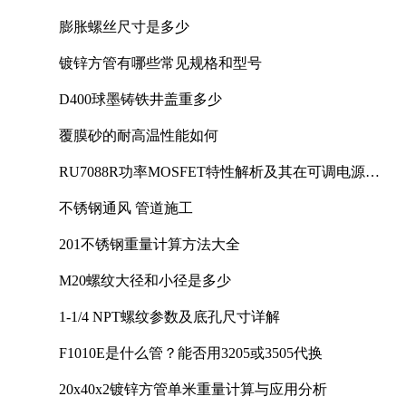
膨胀螺丝尺寸是多少
镀锌方管有哪些常见规格和型号
D400球墨铸铁井盖重多少
覆膜砂的耐高温性能如何
RU7088R功率MOSFET特性解析及其在可调电源设
计中的实践
不锈钢通风 管道施工
201不锈钢重量计算方法大全
M20螺纹大径和小径是多少
1-1/4 NPT螺纹参数及底孔尺寸详解
F1010E是什么管？能否用3205或3505代换
20x40x2镀锌方管单米重量计算与应用分析