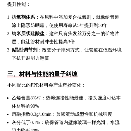
提升性能：
抗氧剂体系
：在原料中添加复合抗氧剂，就像给管道
涂上隐形防晒霜，使使用寿命从5年提升到50年
纳米层状硅酸盐
：这种只有头发丝万分之一的矿物片
层，能让管材耐冲击性提高3倍
β晶型调节剂
：改变分子排列方式，让管道在低温环境
下抗开裂能力翻倍
三、材料与性能的量子纠缠
不同配比的PPR材料会产生奇妙变化：
乙烯含量8%时：热熔连接性能最佳，接头强度可达本
体材料的90%
熔融指数0.3g/10min：兼顾流动成型性和机械强度
灰分低于0.1%：确保管道内壁像玻璃一样光滑，水流
阻力降低40%