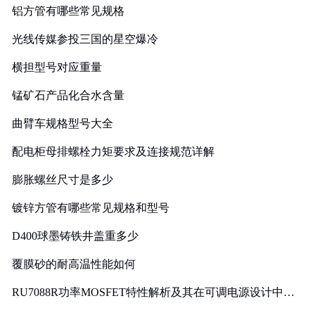
铝方管有哪些常见规格
光线传媒参投三国的星空爆冷
横担型号对应重量
锰矿石产品化合水含量
曲臂车规格型号大全
配电柜母排螺栓力矩要求及连接规范详解
膨胀螺丝尺寸是多少
镀锌方管有哪些常见规格和型号
D400球墨铸铁井盖重多少
覆膜砂的耐高温性能如何
RU7088R功率MOSFET特性解析及其在可调电源设计中的
实践