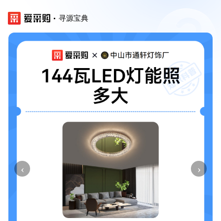
寻源宝典
‹
›