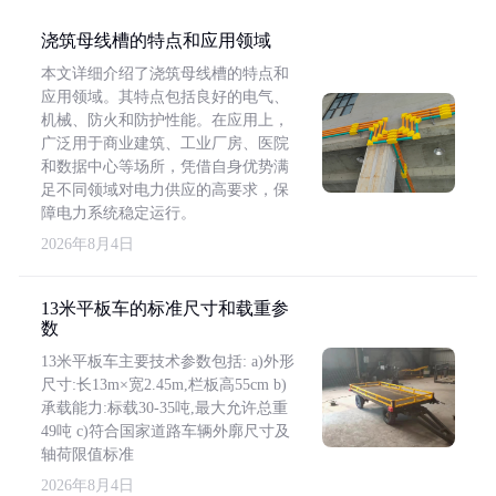
浇筑母线槽的特点和应用领域
本文详细介绍了浇筑母线槽的特点和
应用领域。其特点包括良好的电气、
机械、防火和防护性能。在应用上，
广泛用于商业建筑、工业厂房、医院
和数据中心等场所，凭借自身优势满
足不同领域对电力供应的高要求，保
障电力系统稳定运行。
2026年8月4日
13米平板车的标准尺寸和载重参
数
13米平板车主要技术参数包括: a)外形
尺寸:长13m×宽2.45m,栏板高55cm b)
承载能力:标载30-35吨,最大允许总重
49吨 c)符合国家道路车辆外廓尺寸及
轴荷限值标准
2026年8月4日