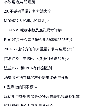
不锈钢通风 管道施工
201不锈钢重量计算方法大全
M20螺纹大径和小径是多少
1-1/4 NPT螺纹参数及底孔尺寸详解
F1010E是什么管？能否用3205或3505代换
20x40x2镀锌方管单米重量计算与应用分析
抗渗混凝土中P6和P8膨胀剂分别加多少
法兰PN25和PN16有什么区别
消费者对洗衣机的核心需求调研与分析
U型螺栓的国家标准
煤矿用电热取暖器是否符合防爆电气设备标准
照明母线槽的主要作用是什么