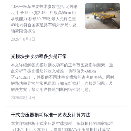
13米平板车主要技术参数包括: a)外形
尺寸:长13m×宽2.45m,栏板高55cm b)
承载能力:标载30-35吨,最大允许总重
49吨 c)符合国家道路车辆外廓尺寸及
轴荷限值标准
2026年8月4日
光模块接收功率多少是正常
本文详细解答光模块接收功率的正常范围及影响因素，重
点分析千兆光模块的收光标准（典型值为-3dBm
至-24dBm），并提供不同速率光模块的参考值表格。同时
解释功率异常的常见原因（如光纤损耗、连接器问题）及
解决方案，帮助用户快速判断网络性能问题。
2026年8月4日
干式变压器损耗标准一览表及计算方法
本文详细解析干式变压器空载损耗、负载损耗的国家标准
（GB/T 10228-2015），提供1000kVA变压器损耗计算实