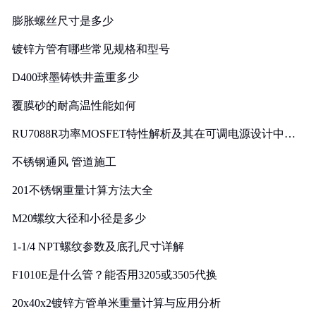
膨胀螺丝尺寸是多少
镀锌方管有哪些常见规格和型号
D400球墨铸铁井盖重多少
覆膜砂的耐高温性能如何
RU7088R功率MOSFET特性解析及其在可调电源设计中的
实践
不锈钢通风 管道施工
201不锈钢重量计算方法大全
M20螺纹大径和小径是多少
1-1/4 NPT螺纹参数及底孔尺寸详解
F1010E是什么管？能否用3205或3505代换
20x40x2镀锌方管单米重量计算与应用分析