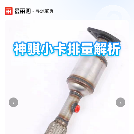
寻源宝典
‹
›