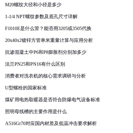
M20螺纹大径和小径是多少
1-1/4 NPT螺纹参数及底孔尺寸详解
F1010E是什么管？能否用3205或3505代换
20x40x2镀锌方管单米重量计算与应用分析
抗渗混凝土中P6和P8膨胀剂分别加多少
法兰PN25和PN16有什么区别
消费者对洗衣机的核心需求调研与分析
U型螺栓的国家标准
煤矿用电热取暖器是否符合防爆电气设备标准
照明母线槽的主要作用是什么
A516Gr70对应国内材质及低温冲击要求解析