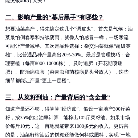
能突破400斤大关！
二、影响产量的“幕后黑手”有哪些？
想要油菜高产，得先搞定这几个“调皮鬼”。首先是气候：油
菜最怕倒春寒和持续阴雨，就像人怕感冒一样，一场寒流
可能让产量减半。其次是品种选择：杂交油菜就像“超级英
雄”，比普通品种产量高出20%-30%。最后是管理技巧：合
理密植（每亩8000-10000株）、及时追肥（开花期喷硼
肥）、防治病虫害（菜青虫和菌核病是头号敌人），这些
细节都能让产量“更上一层楼”。
三、从菜籽到油：产量背后的“含金量”
知道产量还不够，得算算“经济账”。假设一亩地产300斤菜
籽，按35%的出油率计算，能榨出105斤菜籽油。如果市场
价每斤10元，这一亩地就能带来1000多元的收入。更厉害
的是，油菜籽榨油后的饼粕还能做饲料或肥料，实现“一地