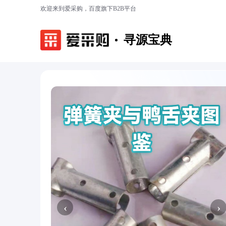
欢迎来到爱采购，百度旗下B2B平台
寻源宝典
‹
›