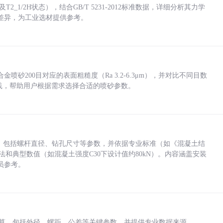
_1/2H状态），结合GB/T 5231-2012标准数据，详细分析其力学
差异，为工业选材提供参考。
砂200目对应的表面粗糙度（Ra 3.2-6.3μm），并对比不同目数
业实践，帮助用户根据需求选择合适的喷砂参数。
力，包括螺杆直径、钻孔尺寸等参数，并依据专业标准（如《混凝土结
方法和典型数值（如混凝土强度C30下设计值约80kN）。内容涵盖安装
员参考。
底孔计算，包括外径、螺距、公差等关键参数，并提供专业数据来源