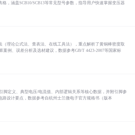
，涵盖SCB10/SCB13等常见型号参数，指导用户快速掌握变压器
法（理论公式法、查表法、在线工具法），重点解析了黄铜棒密度取
计算案例、误差分析及选材建议，数据参考GB/T 4423-2007等国家标
括各引脚定义、典型电压/电流值、内部逻辑关系等核心数据，并附引脚参
电路设计要点，数据参考自杭州士兰微电子官方规格书（版本