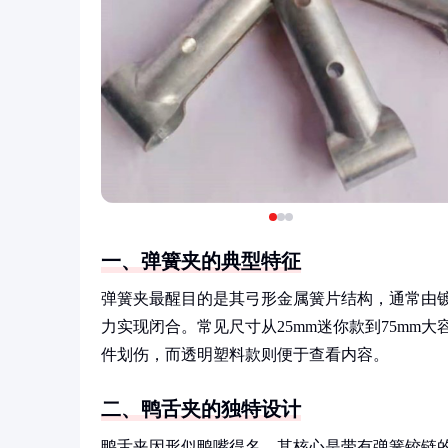
一、弹簧夹的典型特征
弹簧夹最醒目的是其弓形金属簧片结构，通常由
力实现闭合。常见尺寸从25mm迷你款到75mm
件划伤，而透明塑料款则便于查看内容。
二、鸭舌夹的独特设计
鸭舌夹因形似鸭嘴得名，其核心是带有弹簧铰链的