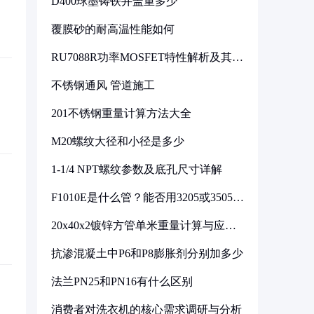
D400球墨铸铁井盖重多少
覆膜砂的耐高温性能如何
RU7088R功率MOSFET特性解析及其在
可调电源设计中的实践
不锈钢通风 管道施工
201不锈钢重量计算方法大全
M20螺纹大径和小径是多少
1-1/4 NPT螺纹参数及底孔尺寸详解
F1010E是什么管？能否用3205或3505代
换
20x40x2镀锌方管单米重量计算与应用
分析
抗渗混凝土中P6和P8膨胀剂分别加多少
法兰PN25和PN16有什么区别
消费者对洗衣机的核心需求调研与分析