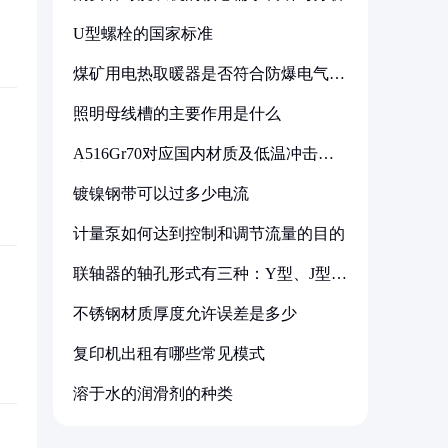
U型螺栓的国家标准
煤矿用电热取暖器是否符合防爆电气设
备标准
照明母线槽的主要作用是什么
A516Gr70对应国内材质及低温冲击要
求解析
镀镍钢带可以过多少电流
计量泵如何达到控制和调节流量的目的
联轴器的轴孔形式有三种：Y型、J型、
Z型
不锈钢材质厚度允许误差是多少
复印机出租有哪些常见模式
溶于水的润滑剂的种类