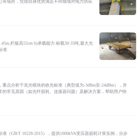
心等场所，凭借自身优势满足不同领域对电力供应
5m,栏板高55cm b)承载能力:标载30-35吨,最大允
标准
点分析千兆光模块的收光标准（典型值为-3dBm至-24dBm），并
常的常见原因（如光纤损耗、连接器问题）及解决方案，帮助用户快
/T 10228-2015），提供1000kVA变压器损耗计算实例，分步