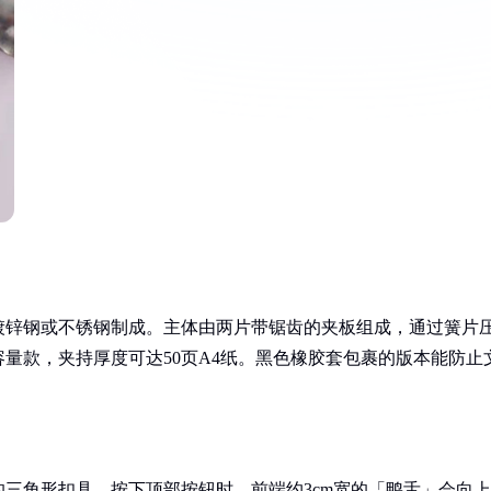
镀锌钢或不锈钢制成。主体由两片带锯齿的夹板组成，通过簧片
大容量款，夹持厚度可达50页A4纸。黑色橡胶套包裹的版本能防止
三角形扣具。按下顶部按钮时，前端约3cm宽的「鸭舌」会向上