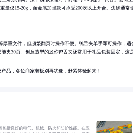
量仅15-20g，而金属加强款可承受200次以上开合。边缘通常
标书等厚重文件，但频繁翻页时操作不便。鸭舌夹单手即可操作，适
能夹30页。创意造型的迷你鸭舌夹还常用于礼品包装固定，这
仪产品，各位商家老板别再犹豫，赶紧体验起来！
点包括良好的电气、机械、防火和防护性能。在应