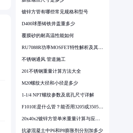
镀锌方管有哪些常见规格和型号
D400球墨铸铁井盖重多少
覆膜砂的耐高温性能如何
RU7088R功率MOSFET特性解析及其在
可调电源设计中的实践
不锈钢通风 管道施工
201不锈钢重量计算方法大全
M20螺纹大径和小径是多少
1-1/4 NPT螺纹参数及底孔尺寸详解
F1010E是什么管？能否用3205或3505代
换
20x40x2镀锌方管单米重量计算与应用
分析
抗渗混凝土中P6和P8膨胀剂分别加多少