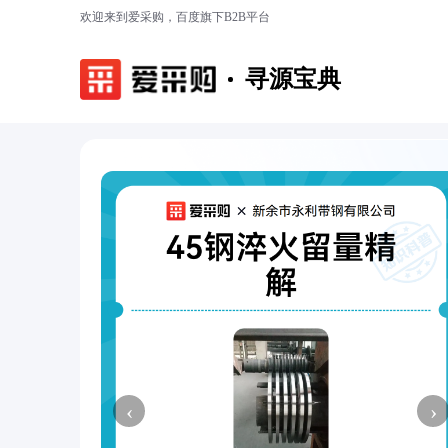
欢迎来到爱采购，百度旗下B2B平台
寻源宝典
‹
›