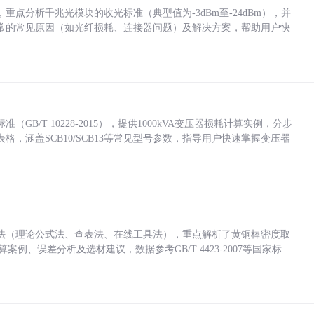
点分析千兆光模块的收光标准（典型值为-3dBm至-24dBm），并
常的常见原因（如光纤损耗、连接器问题）及解决方案，帮助用户快
/T 10228-2015），提供1000kVA变压器损耗计算实例，分步
，涵盖SCB10/SCB13等常见型号参数，指导用户快速掌握变压器
法（理论公式法、查表法、在线工具法），重点解析了黄铜棒密度取
计算案例、误差分析及选材建议，数据参考GB/T 4423-2007等国家标