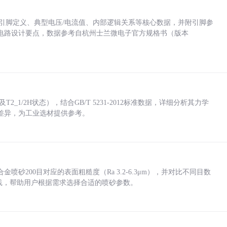
括各引脚定义、典型电压/电流值、内部逻辑关系等核心数据，并附引脚参
电路设计要点，数据参考自杭州士兰微电子官方规格书（版本
_1/2H状态），结合GB/T 5231-2012标准数据，详细分析其力学
差异，为工业选材提供参考。
砂200目对应的表面粗糙度（Ra 3.2-6.3μm），并对比不同目数
业实践，帮助用户根据需求选择合适的喷砂参数。