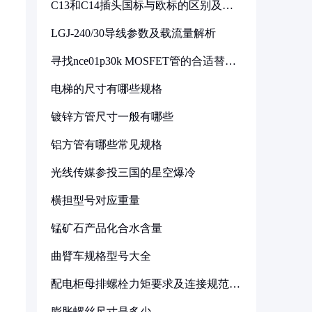
C13和C14插头国标与欧标的区别及其
标准解析
LGJ-240/30导线参数及载流量解析
寻找nce01p30k MOSFET管的合适替代
型号
电梯的尺寸有哪些规格
镀锌方管尺寸一般有哪些
铝方管有哪些常见规格
光线传媒参投三国的星空爆冷
横担型号对应重量
锰矿石产品化合水含量
曲臂车规格型号大全
配电柜母排螺栓力矩要求及连接规范详
解
膨胀螺丝尺寸是多少