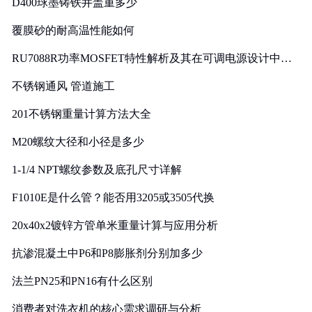
D400球墨铸铁井盖重多少
覆膜砂的耐高温性能如何
RU7088R功率MOSFET特性解析及其在可调电源设计中的
实践
不锈钢通风 管道施工
201不锈钢重量计算方法大全
M20螺纹大径和小径是多少
1-1/4 NPT螺纹参数及底孔尺寸详解
F1010E是什么管？能否用3205或3505代换
20x40x2镀锌方管单米重量计算与应用分析
抗渗混凝土中P6和P8膨胀剂分别加多少
法兰PN25和PN16有什么区别
消费者对洗衣机的核心需求调研与分析