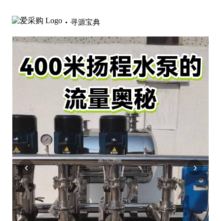
寻源宝典
‹
›