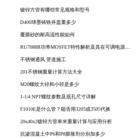
镀锌方管有哪些常见规格和型号
D400球墨铸铁井盖重多少
覆膜砂的耐高温性能如何
RU7088R功率MOSFET特性解析及其在可调电源设
计中的实践
不锈钢通风 管道施工
201不锈钢重量计算方法大全
M20螺纹大径和小径是多少
1-1/4 NPT螺纹参数及底孔尺寸详解
F1010E是什么管？能否用3205或3505代换
20x40x2镀锌方管单米重量计算与应用分析
抗渗混凝土中P6和P8膨胀剂分别加多少