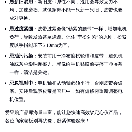
忌新旧混用
：新旧皮带弹性不同，混用会导致受力不
均，加速磨损。就像穿鞋不能一只新一只旧，皮带也要
成对更换。
忌过度紧绷
：皮带过紧会像“勒紧的腰带”一样，增加电机
负荷，导致发热甚至烧毁。记住“宁松勿紧”的原则，松紧
度以手指能压下5-10mm为宜。
忌油污污染
：安装前用干净布擦拭轮槽和皮带，避免机
油或灰尘影响摩擦力。就像给手机贴膜前要擦干净屏幕
一样，清洁是关键。
忌忽视对中
：电机轴和从动轴必须平行，否则皮带会偏
磨。安装后观察皮带是否居中，如有偏移需重新调整电
机位置。
爱采购产品库海量丰富，能让您快速高效锁定心仪产品，
各位商家老板别再犹豫，赶紧体验起来！