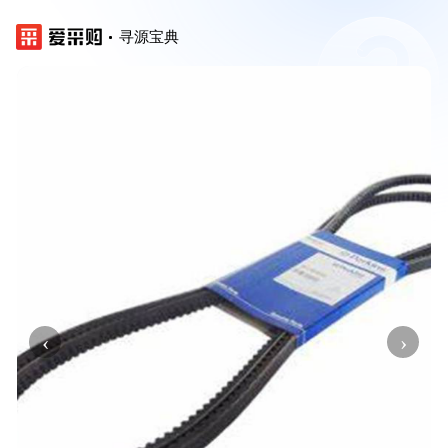
寻源宝典
‹
›