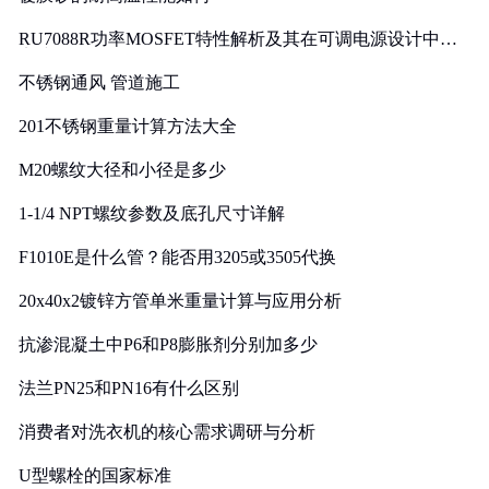
RU7088R功率MOSFET特性解析及其在可调电源设计中的
实践
不锈钢通风 管道施工
201不锈钢重量计算方法大全
M20螺纹大径和小径是多少
1-1/4 NPT螺纹参数及底孔尺寸详解
F1010E是什么管？能否用3205或3505代换
20x40x2镀锌方管单米重量计算与应用分析
抗渗混凝土中P6和P8膨胀剂分别加多少
法兰PN25和PN16有什么区别
消费者对洗衣机的核心需求调研与分析
U型螺栓的国家标准