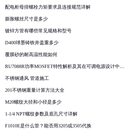
配电柜母排螺栓力矩要求及连接规范详解
膨胀螺丝尺寸是多少
镀锌方管有哪些常见规格和型号
D400球墨铸铁井盖重多少
覆膜砂的耐高温性能如何
RU7088R功率MOSFET特性解析及其在可调电源设计中的
实践
不锈钢通风 管道施工
201不锈钢重量计算方法大全
M20螺纹大径和小径是多少
1-1/4 NPT螺纹参数及底孔尺寸详解
F1010E是什么管？能否用3205或3505代换