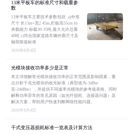
13米平板车的标准尺寸和载重参
数
13米平板车主要技术参数包括: a)外形
尺寸:长13m×宽2.45m,栏板高55cm b)
承载能力:标载30-35吨,最大允许总重
49吨 c)符合国家道路车辆外廓尺寸及
轴荷限值标准
2026年8月4日
光模块接收功率多少是正常
本文详细解答光模块接收功率的正常范围及影响因素，重
点分析千兆光模块的收光标准（典型值为-3dBm
至-24dBm），并提供不同速率光模块的参考值表格。同时
解释功率异常的常见原因（如光纤损耗、连接器问题）及
解决方案，帮助用户快速判断网络性能问题。
2026年8月4日
干式变压器损耗标准一览表及计算方法