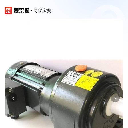
寻源宝典
‹
›