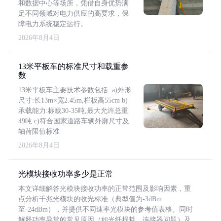
和数据中心等场所，凭借自身优势满
足不同领域对电力供应的高要求，保
障电力系统稳定运行。
2026年8月4日
13米平板车的标准尺寸和载重参
数
13米平板车主要技术参数包括: a)外形
尺寸:长13m×宽2.45m,栏板高55cm b)
承载能力:标载30-35吨,最大允许总重
49吨 c)符合国家道路车辆外廓尺寸及
轴荷限值标准
2026年8月4日
光模块接收功率多少是正常
本文详细解答光模块接收功率的正常范围及影响因素，重
点分析千兆光模块的收光标准（典型值为-3dBm
至-24dBm），并提供不同速率光模块的参考值表格。同时
解释功率异常的常见原因（如光纤损耗、连接器问题）及