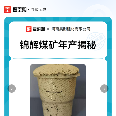
寻源宝典
‹
›