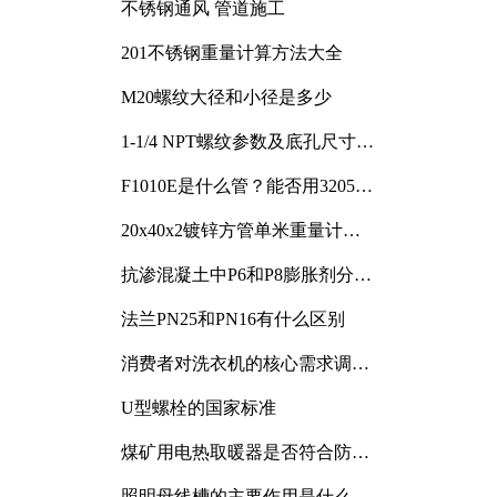
不锈钢通风 管道施工
201不锈钢重量计算方法大全
M20螺纹大径和小径是多少
1-1/4 NPT螺纹参数及底孔尺寸详
解
F1010E是什么管？能否用3205或
3505代换
20x40x2镀锌方管单米重量计算
与应用分析
抗渗混凝土中P6和P8膨胀剂分别
加多少
法兰PN25和PN16有什么区别
消费者对洗衣机的核心需求调研
与分析
U型螺栓的国家标准
煤矿用电热取暖器是否符合防爆
电气设备标准
照明母线槽的主要作用是什么