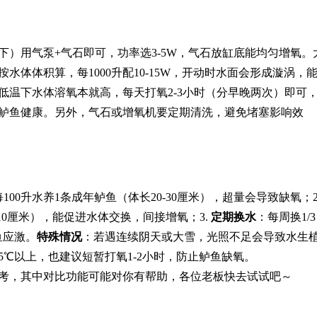
下）用气泵+气石即可，功率选3-5W，气石放缸底能均匀增氧。
水体体积算，每1000升配10-15W，开动时水面会形成漩涡，
低温下水体溶氧本就高，每天打氧2-3小时（分早晚两次）即可
鲈鱼健康。另外，气石或增氧机要定期清洗，避免堵塞影响效
100升水养1条成年鲈鱼（体长20-30厘米），超量会导致缺氧；2
10厘米），能促进水体交换，间接增氧；3.
定期换水
：每周换1/3
鱼应激。
特殊情况
：若遇连续阴天或大雪，光照不足会导致水生
℃以上，也建议短暂打氧1-2小时，防止鲈鱼缺氧。
考，其中对比功能可能对你有帮助，各位老板快去试试吧～