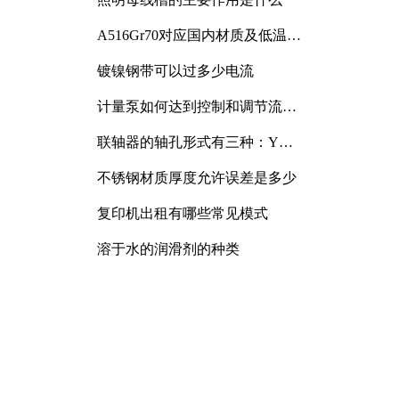
A516Gr70对应国内材质及低温冲
击要求解析
镀镍钢带可以过多少电流
计量泵如何达到控制和调节流量
的目的
联轴器的轴孔形式有三种：Y
型、J型、Z型
不锈钢材质厚度允许误差是多少
复印机出租有哪些常见模式
溶于水的润滑剂的种类