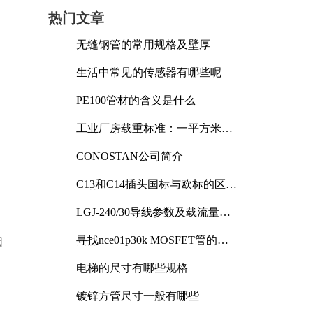
热门文章
无缝钢管的常用规格及壁厚
生活中常见的传感器有哪些呢
PE100管材的含义是什么
工业厂房载重标准：一平方米能
承受多少公斤
CONOSTAN公司简介
C13和C14插头国标与欧标的区别
及其标准解析
LGJ-240/30导线参数及载流量解
析
寻找nce01p30k MOSFET管的合
因
适替代型号
电梯的尺寸有哪些规格
镀锌方管尺寸一般有哪些