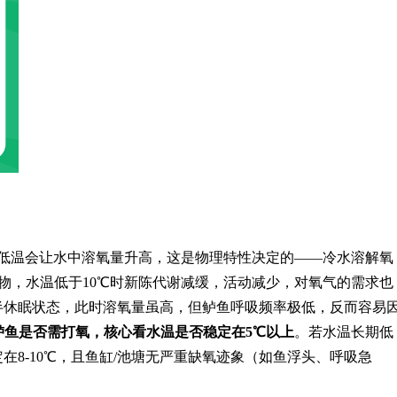
。低温会让水中溶氧量升高，这是物理特性决定的——冷水溶解氧
物，水温低于10℃时新陈代谢减缓，活动减少，对氧气的需求也
半休眠状态，此时溶氧量虽高，但鲈鱼呼吸频率极低，反而容易
鲈鱼是否需打氧，核心看水温是否稳定在5℃以上
。若水温长期低
在8-10℃，且鱼缸/池塘无严重缺氧迹象（如鱼浮头、呼吸急