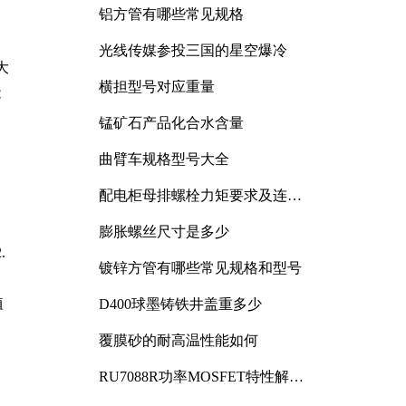
铝方管有哪些常见规格
光线传媒参投三国的星空爆冷
大
横担型号对应重量
能
，
锰矿石产品化合水含量
曲臂车规格型号大全
配电柜母排螺栓力矩要求及连接
规范详解
膨胀螺丝尺寸是多少
.
镀锌方管有哪些常见规格和型号
植
D400球墨铸铁井盖重多少
覆膜砂的耐高温性能如何
RU7088R功率MOSFET特性解析
及其在可调电源设计中的实践