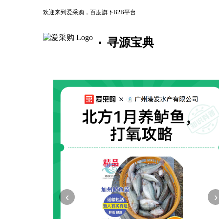
欢迎来到爱采购，百度旗下B2B平台
寻源宝典
‹
›