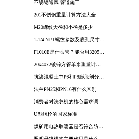
不锈钢通风 管道施工
201不锈钢重量计算方法大全
M20螺纹大径和小径是多少
1-1/4 NPT螺纹参数及底孔尺寸详
解
F1010E是什么管？能否用3205或
3505代换
20x40x2镀锌方管单米重量计算
与应用分析
抗渗混凝土中P6和P8膨胀剂分别
加多少
法兰PN25和PN16有什么区别
消费者对洗衣机的核心需求调研
与分析
U型螺栓的国家标准
煤矿用电热取暖器是否符合防爆
电气设备标准
照明母线槽的主要作用是什么