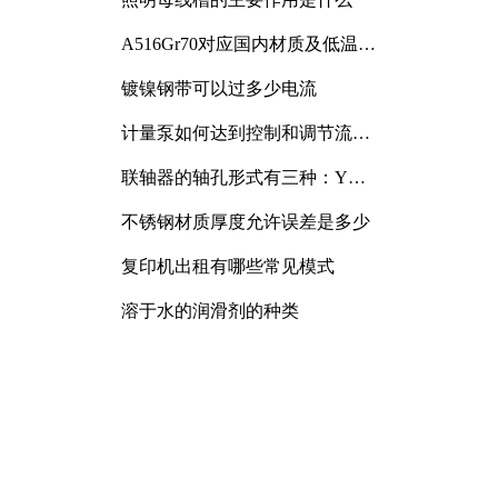
A516Gr70对应国内材质及低温冲
击要求解析
镀镍钢带可以过多少电流
计量泵如何达到控制和调节流量
的目的
联轴器的轴孔形式有三种：Y
型、J型、Z型
不锈钢材质厚度允许误差是多少
复印机出租有哪些常见模式
溶于水的润滑剂的种类