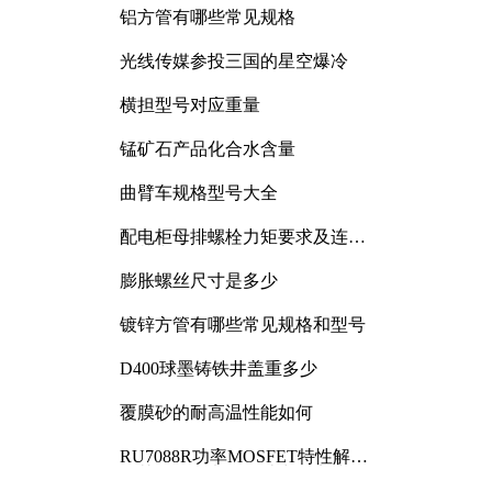
铝方管有哪些常见规格
光线传媒参投三国的星空爆冷
横担型号对应重量
锰矿石产品化合水含量
曲臂车规格型号大全
配电柜母排螺栓力矩要求及连接
规范详解
膨胀螺丝尺寸是多少
镀锌方管有哪些常见规格和型号
D400球墨铸铁井盖重多少
覆膜砂的耐高温性能如何
RU7088R功率MOSFET特性解析
及其在可调电源设计中的实践