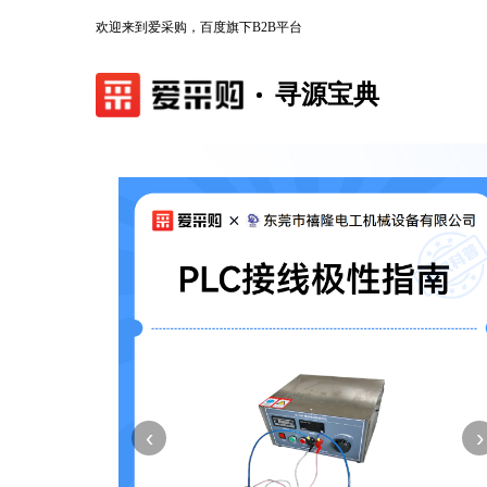
欢迎来到爱采购，百度旗下B2B平台
寻源宝典
‹
›