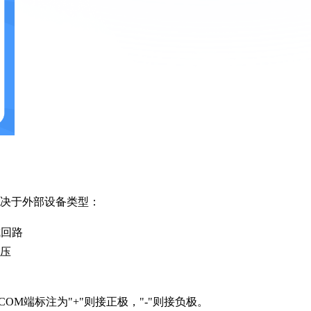
取决于外部设备类型：
成回路
电压
M端标注为"+"则接正极，"-"则接负极。