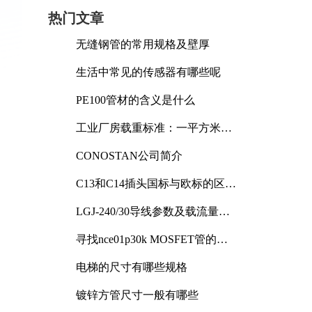
热门文章
无缝钢管的常用规格及壁厚
生活中常见的传感器有哪些呢
PE100管材的含义是什么
工业厂房载重标准：一平方米能
承受多少公斤
CONOSTAN公司简介
C13和C14插头国标与欧标的区别
及其标准解析
LGJ-240/30导线参数及载流量解
析
寻找nce01p30k MOSFET管的合
适替代型号
电梯的尺寸有哪些规格
镀锌方管尺寸一般有哪些