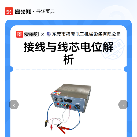
寻源宝典
‹
›