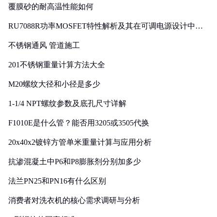
覆膜砂的耐高温性能如何
RU7088R功率MOSFET特性解析及其在可调电源设计中的
实践
不锈钢通风 管道施工
201不锈钢重量计算方法大全
M20螺纹大径和小径是多少
1-1/4 NPT螺纹参数及底孔尺寸详解
F1010E是什么管？能否用3205或3505代换
20x40x2镀锌方管单米重量计算与应用分析
抗渗混凝土中P6和P8膨胀剂分别加多少
法兰PN25和PN16有什么区别
消费者对洗衣机的核心需求调研与分析