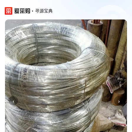
寻源宝典
‹
›