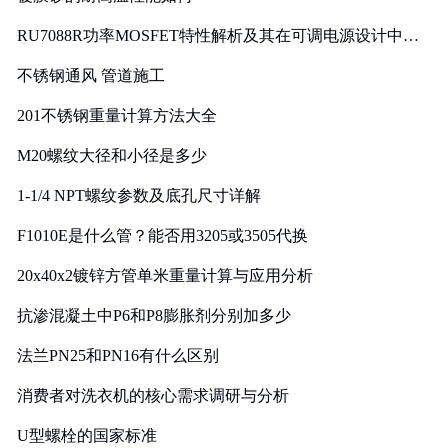
RU7088R功率MOSFET特性解析及其在可调电源设计中的
实践
不锈钢通风 管道施工
201不锈钢重量计算方法大全
M20螺纹大径和小径是多少
1-1/4 NPT螺纹参数及底孔尺寸详解
F1010E是什么管？能否用3205或3505代换
20x40x2镀锌方管单米重量计算与应用分析
抗渗混凝土中P6和P8膨胀剂分别加多少
法兰PN25和PN16有什么区别
消费者对洗衣机的核心需求调研与分析
U型螺栓的国家标准