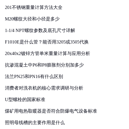
201不锈钢重量计算方法大全
M20螺纹大径和小径是多少
1-1/4 NPT螺纹参数及底孔尺寸详解
F1010E是什么管？能否用3205或3505代换
20x40x2镀锌方管单米重量计算与应用分析
抗渗混凝土中P6和P8膨胀剂分别加多少
法兰PN25和PN16有什么区别
消费者对洗衣机的核心需求调研与分析
U型螺栓的国家标准
煤矿用电热取暖器是否符合防爆电气设备标准
照明母线槽的主要作用是什么