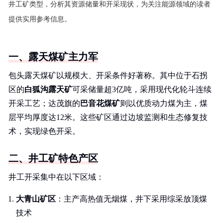
井工矿类型，分析其资源储量和开采现状，为关注能源领域的读者
提供实用参考信息。
一、露天煤矿主力军
包头露天煤矿以规模大、开采条件好著称。其中位于石拐
区的
白狐沟露天矿
可采储量超3亿吨，采用现代化轮斗连续
开采工艺；达茂旗的
巴音花煤矿
则以优质动力煤为主，煤
层平均厚度达12米。这些矿区通过边坡监测和生态修复技
术，实现绿色开采。
二、井工矿特色产区
井工开采集中在以下区域：
大青山矿区
：主产高热值无烟煤，井下采用综采放顶煤
技术