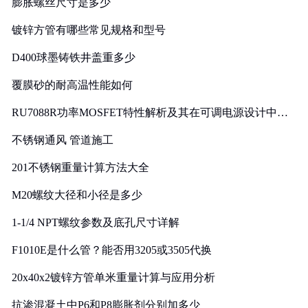
膨胀螺丝尺寸是多少
镀锌方管有哪些常见规格和型号
D400球墨铸铁井盖重多少
覆膜砂的耐高温性能如何
RU7088R功率MOSFET特性解析及其在可调电源设计中的
实践
不锈钢通风 管道施工
201不锈钢重量计算方法大全
M20螺纹大径和小径是多少
1-1/4 NPT螺纹参数及底孔尺寸详解
F1010E是什么管？能否用3205或3505代换
20x40x2镀锌方管单米重量计算与应用分析
抗渗混凝土中P6和P8膨胀剂分别加多少