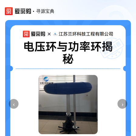
寻源宝典
‹
›