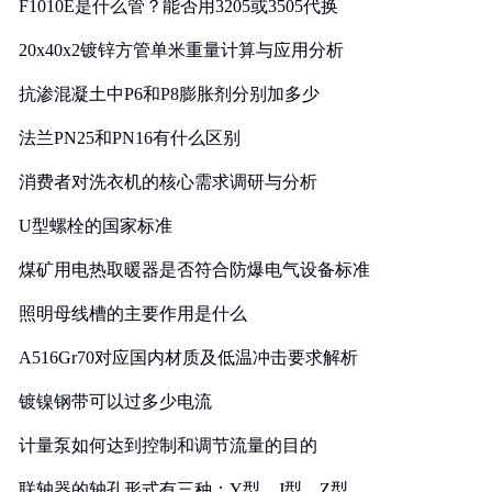
F1010E是什么管？能否用3205或3505代换
20x40x2镀锌方管单米重量计算与应用分析
抗渗混凝土中P6和P8膨胀剂分别加多少
法兰PN25和PN16有什么区别
消费者对洗衣机的核心需求调研与分析
U型螺栓的国家标准
煤矿用电热取暖器是否符合防爆电气设备标准
照明母线槽的主要作用是什么
A516Gr70对应国内材质及低温冲击要求解析
镀镍钢带可以过多少电流
计量泵如何达到控制和调节流量的目的
联轴器的轴孔形式有三种：Y型、J型、Z型