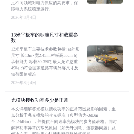
足不同领域对电力供应的高要求，保
障电力系统稳定运行。
2026年8月4日
13米平板车的标准尺寸和载重参
数
13米平板车主要技术参数包括: a)外形
尺寸:长13m×宽2.45m,栏板高55cm b)
承载能力:标载30-35吨,最大允许总重
49吨 c)符合国家道路车辆外廓尺寸及
轴荷限值标准
2026年8月4日
光模块接收功率多少是正常
本文详细解答光模块接收功率的正常范围及影响因素，重
点分析千兆光模块的收光标准（典型值为-3dBm
至-24dBm），并提供不同速率光模块的参考值表格。同时
解释功率异常的常见原因（如光纤损耗、连接器问题）及