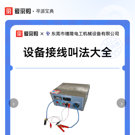
寻源宝典
‹
›