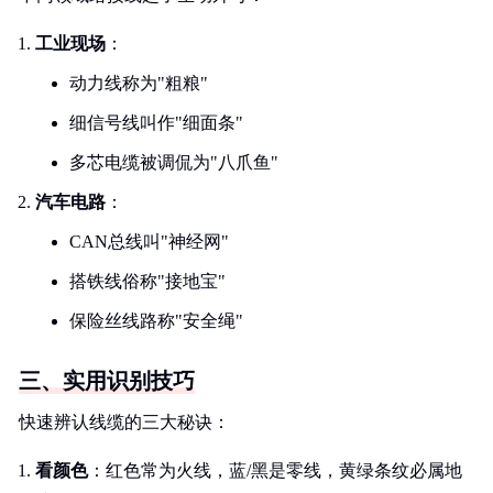
工业现场
：
动力线称为"粗粮"
细信号线叫作"细面条"
多芯电缆被调侃为"八爪鱼"
汽车电路
：
CAN总线叫"神经网"
搭铁线俗称"接地宝"
保险丝线路称"安全绳"
三、实用识别技巧
快速辨认线缆的三大秘诀：
看颜色
：红色常为火线，蓝/黑是零线，黄绿条纹必属地