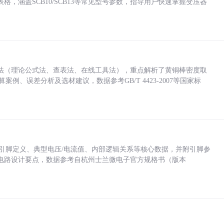
，涵盖SCB10/SCB13等常见型号参数，指导用户快速掌握变压器
法（理论公式法、查表法、在线工具法），重点解析了黄铜棒密度取
计算案例、误差分析及选材建议，数据参考GB/T 4423-2007等国家标
括各引脚定义、典型电压/电流值、内部逻辑关系等核心数据，并附引脚参
电路设计要点，数据参考自杭州士兰微电子官方规格书（版本