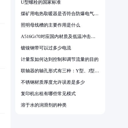
U型螺栓的国家标准
煤矿用电热取暖器是否符合防爆电气设
备标准
照明母线槽的主要作用是什么
A516Gr70对应国内材质及低温冲击要
求解析
镀镍钢带可以过多少电流
计量泵如何达到控制和调节流量的目的
联轴器的轴孔形式有三种：Y型、J型、
Z型
不锈钢材质厚度允许误差是多少
复印机出租有哪些常见模式
溶于水的润滑剂的种类