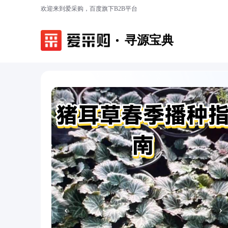
欢迎来到爱采购，百度旗下B2B平台
寻源宝典
‹
›