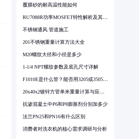
覆膜砂的耐高温性能如何
RU7088R功率MOSFET特性解析及其在
可调电源设计中的实践
不锈钢通风 管道施工
201不锈钢重量计算方法大全
M20螺纹大径和小径是多少
1-1/4 NPT螺纹参数及底孔尺寸详解
F1010E是什么管？能否用3205或3505代
换
20x40x2镀锌方管单米重量计算与应用
分析
抗渗混凝土中P6和P8膨胀剂分别加多少
法兰PN25和PN16有什么区别
消费者对洗衣机的核心需求调研与分析