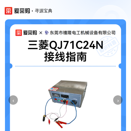
寻源宝典
‹
›