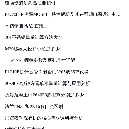
覆膜砂的耐高温性能如何
RU7088R功率MOSFET特性解析及其在可调电源设计中的
实践
不锈钢通风 管道施工
201不锈钢重量计算方法大全
M20螺纹大径和小径是多少
1-1/4 NPT螺纹参数及底孔尺寸详解
F1010E是什么管？能否用3205或3505代换
20x40x2镀锌方管单米重量计算与应用分析
抗渗混凝土中P6和P8膨胀剂分别加多少
法兰PN25和PN16有什么区别
消费者对洗衣机的核心需求调研与分析