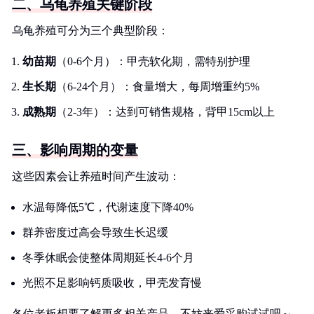
二、乌龟养殖关键阶段
乌龟养殖可分为三个典型阶段：
幼苗期
（0-6个月）：甲壳软化期，需特别护理
生长期
（6-24个月）：食量增大，每周增重约5%
成熟期
（2-3年）：达到可销售规格，背甲15cm以上
三、影响周期的变量
这些因素会让养殖时间产生波动：
水温每降低5℃，代谢速度下降40%
群养密度过高会导致生长迟缓
冬季休眠会使整体周期延长4-6个月
光照不足影响钙质吸收，甲壳发育慢
各位老板想要了解更多相关产品，不妨来爱采购试试吧～