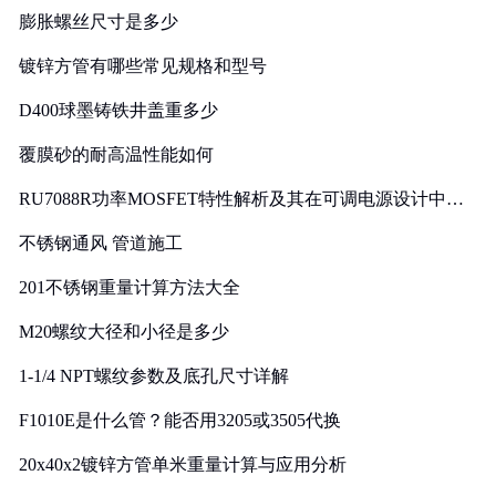
膨胀螺丝尺寸是多少
镀锌方管有哪些常见规格和型号
D400球墨铸铁井盖重多少
覆膜砂的耐高温性能如何
RU7088R功率MOSFET特性解析及其在可调电源设计中的
实践
不锈钢通风 管道施工
201不锈钢重量计算方法大全
M20螺纹大径和小径是多少
1-1/4 NPT螺纹参数及底孔尺寸详解
F1010E是什么管？能否用3205或3505代换
20x40x2镀锌方管单米重量计算与应用分析