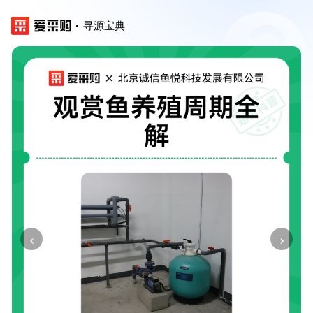
寻源宝典
‹
›