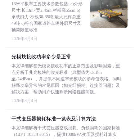
13米平板车主要技术参数包括: a)外形
尺寸:长13m×宽2.45m,栏板高55cm b)
承载能力:标载30-35吨,最大允许总重
49吨 c)符合国家道路车辆外廓尺寸及
轴荷限值标准
2026年8月4日
光模块接收功率多少是正常
本文详细解答光模块接收功率的正常范围及影响因素，重
点分析千兆光模块的收光标准（典型值为-3dBm
至-24dBm），并提供不同速率光模块的参考值表格。同时
解释功率异常的常见原因（如光纤损耗、连接器问题）及
解决方案，帮助用户快速判断网络性能问题。
2026年8月4日
干式变压器损耗标准一览表及计算方法
本文详细解析干式变压器空载损耗、负载损耗的国家标准
（GB/T 10228-2015），提供1000kVA变压器损耗计算实