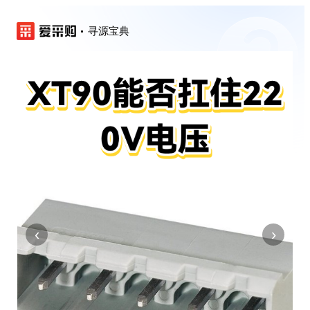
寻源宝典
‹
›