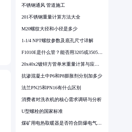
不锈钢通风 管道施工
201不锈钢重量计算方法大全
M20螺纹大径和小径是多少
1-1/4 NPT螺纹参数及底孔尺寸详解
F1010E是什么管？能否用3205或3505代
换
20x40x2镀锌方管单米重量计算与应用
分析
抗渗混凝土中P6和P8膨胀剂分别加多少
法兰PN25和PN16有什么区别
消费者对洗衣机的核心需求调研与分析
U型螺栓的国家标准
煤矿用电热取暖器是否符合防爆电气设
备标准