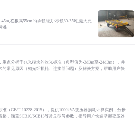
5m,栏板高55cm b)承载能力:标载30-35吨,最大允
标准
点分析千兆光模块的收光标准（典型值为-3dBm至-24dBm），并
常的常见原因（如光纤损耗、连接器问题）及解决方案，帮助用户快
/T 10228-2015），提供1000kVA变压器损耗计算实例，分步
，涵盖SCB10/SCB13等常见型号参数，指导用户快速掌握变压器