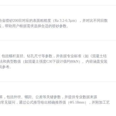
砂200目对应的表面粗糙度（Ra 3.2-6.3μm），并对比不同目数
业实践，帮助用户根据需求选择合适的喷砂参数。
力，包括螺杆直径、钻孔尺寸等参数，并依据专业标准（如《混凝土结
方法和典型数值（如混凝土强度C30下设计值约80kN）。内容涵盖安装
员参考。
底孔计算，包括外径、螺距、公差等关键参数，并提供专业数据来源
孔尺寸的常见疑问，通过公式推导给出精确推荐值（Φ5.18mm），并附加工艺