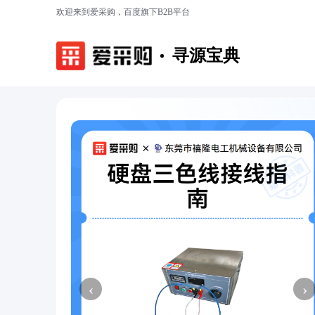
欢迎来到爱采购，百度旗下B2B平台
寻源宝典
‹
›