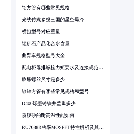
铝方管有哪些常见规格
光线传媒参投三国的星空爆冷
横担型号对应重量
锰矿石产品化合水含量
曲臂车规格型号大全
配电柜母排螺栓力矩要求及连接规范详
解
膨胀螺丝尺寸是多少
镀锌方管有哪些常见规格和型号
D400球墨铸铁井盖重多少
覆膜砂的耐高温性能如何
RU7088R功率MOSFET特性解析及其在
可调电源设计中的实践