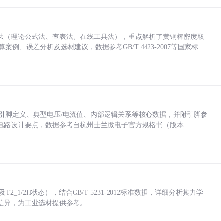
法（理论公式法、查表法、在线工具法），重点解析了黄铜棒密度取
计算案例、误差分析及选材建议，数据参考GB/T 4423-2007等国家标
括各引脚定义、典型电压/电流值、内部逻辑关系等核心数据，并附引脚参
电路设计要点，数据参考自杭州士兰微电子官方规格书（版本
_1/2H状态），结合GB/T 5231-2012标准数据，详细分析其力学
差异，为工业选材提供参考。