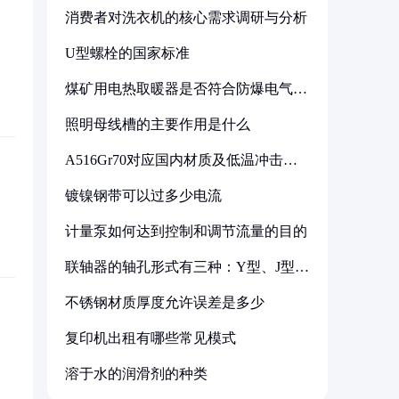
消费者对洗衣机的核心需求调研与分析
U型螺栓的国家标准
煤矿用电热取暖器是否符合防爆电气设
备标准
照明母线槽的主要作用是什么
A516Gr70对应国内材质及低温冲击要
求解析
镀镍钢带可以过多少电流
计量泵如何达到控制和调节流量的目的
联轴器的轴孔形式有三种：Y型、J型、
Z型
不锈钢材质厚度允许误差是多少
复印机出租有哪些常见模式
溶于水的润滑剂的种类