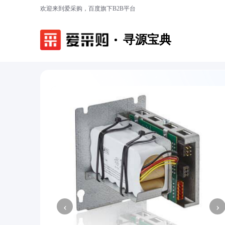
欢迎来到爱采购，百度旗下B2B平台
寻源宝典
‹
›