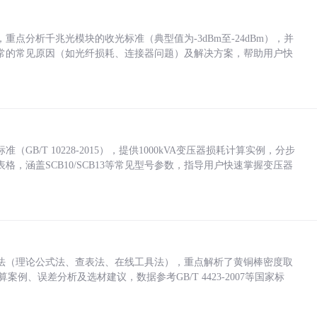
点分析千兆光模块的收光标准（典型值为-3dBm至-24dBm），并
常的常见原因（如光纤损耗、连接器问题）及解决方案，帮助用户快
/T 10228-2015），提供1000kVA变压器损耗计算实例，分步
，涵盖SCB10/SCB13等常见型号参数，指导用户快速掌握变压器
法（理论公式法、查表法、在线工具法），重点解析了黄铜棒密度取
计算案例、误差分析及选材建议，数据参考GB/T 4423-2007等国家标