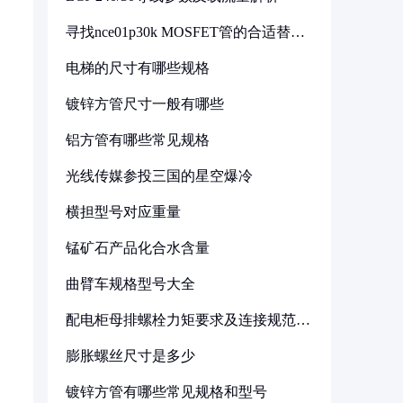
寻找nce01p30k MOSFET管的合适替代
型号
电梯的尺寸有哪些规格
镀锌方管尺寸一般有哪些
铝方管有哪些常见规格
光线传媒参投三国的星空爆冷
横担型号对应重量
锰矿石产品化合水含量
曲臂车规格型号大全
配电柜母排螺栓力矩要求及连接规范详
解
膨胀螺丝尺寸是多少
镀锌方管有哪些常见规格和型号