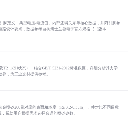
括各引脚定义、典型电压/电流值、内部逻辑关系等核心数据，并附引脚参
电路设计要点，数据参考自杭州士兰微电子官方规格书（版本
_1/2H状态），结合GB/T 5231-2012标准数据，详细分析其力学
差异，为工业选材提供参考。
砂200目对应的表面粗糙度（Ra 3.2-6.3μm），并对比不同目数
业实践，帮助用户根据需求选择合适的喷砂参数。