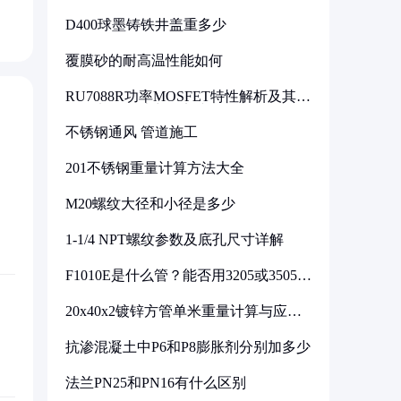
D400球墨铸铁井盖重多少
覆膜砂的耐高温性能如何
RU7088R功率MOSFET特性解析及其在
可调电源设计中的实践
不锈钢通风 管道施工
201不锈钢重量计算方法大全
M20螺纹大径和小径是多少
1-1/4 NPT螺纹参数及底孔尺寸详解
F1010E是什么管？能否用3205或3505代
换
20x40x2镀锌方管单米重量计算与应用
分析
抗渗混凝土中P6和P8膨胀剂分别加多少
法兰PN25和PN16有什么区别