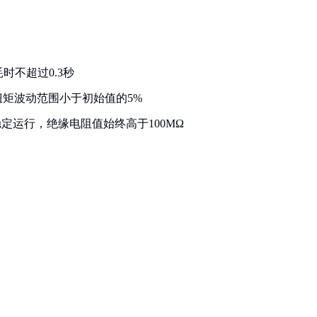
耗时不超过0.3秒
，扭矩波动范围小于初始值的5%
稳定运行，绝缘电阻值始终高于100MΩ