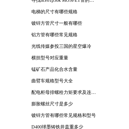
寻找nce01p30k MOSFET管的合
适替代型号
电梯的尺寸有哪些规格
镀锌方管尺寸一般有哪些
铝方管有哪些常见规格
光线传媒参投三国的星空爆冷
横担型号对应重量
锰矿石产品化合水含量
曲臂车规格型号大全
配电柜母排螺栓力矩要求及连接
规范详解
膨胀螺丝尺寸是多少
镀锌方管有哪些常见规格和型号
D400球墨铸铁井盖重多少