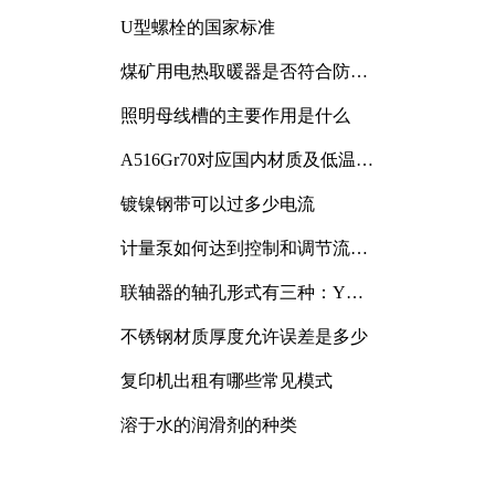
与分析
U型螺栓的国家标准
煤矿用电热取暖器是否符合防爆
电气设备标准
照明母线槽的主要作用是什么
A516Gr70对应国内材质及低温冲
击要求解析
镀镍钢带可以过多少电流
计量泵如何达到控制和调节流量
的目的
联轴器的轴孔形式有三种：Y
型、J型、Z型
不锈钢材质厚度允许误差是多少
复印机出租有哪些常见模式
溶于水的润滑剂的种类