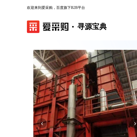
欢迎来到爱采购，百度旗下B2B平台
寻源宝典
‹
›