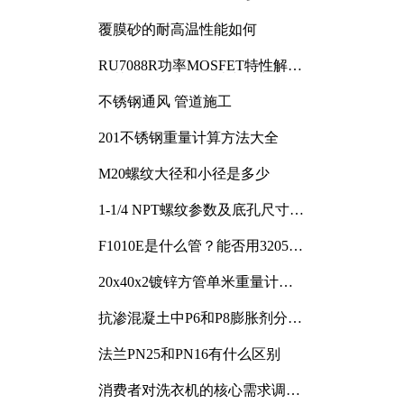
覆膜砂的耐高温性能如何
RU7088R功率MOSFET特性解析
及其在可调电源设计中的实践
不锈钢通风 管道施工
201不锈钢重量计算方法大全
M20螺纹大径和小径是多少
1-1/4 NPT螺纹参数及底孔尺寸详
解
F1010E是什么管？能否用3205或
3505代换
20x40x2镀锌方管单米重量计算
与应用分析
抗渗混凝土中P6和P8膨胀剂分别
加多少
法兰PN25和PN16有什么区别
消费者对洗衣机的核心需求调研