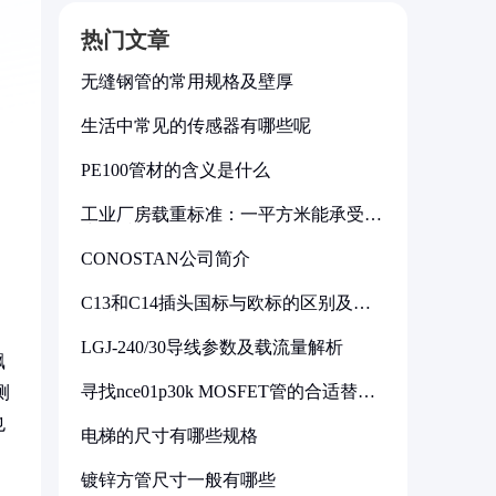
热门文章
无缝钢管的常用规格及壁厚
生活中常见的传感器有哪些呢
PE100管材的含义是什么
工业厂房载重标准：一平方米能承受多
少公斤
CONOSTAN公司简介
C13和C14插头国标与欧标的区别及其
标准解析
LGJ-240/30导线参数及载流量解析
飘
寻找nce01p30k MOSFET管的合适替代
测
型号
也
电梯的尺寸有哪些规格
镀锌方管尺寸一般有哪些