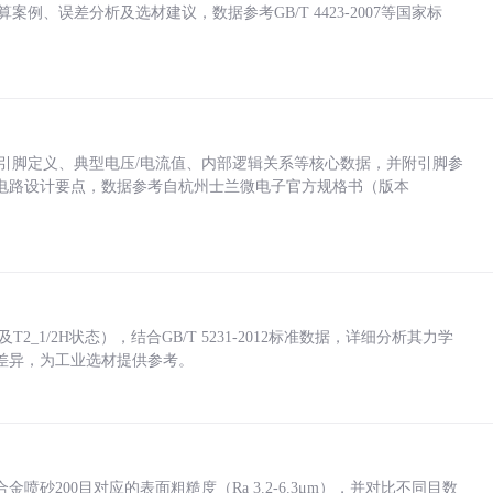
计算案例、误差分析及选材建议，数据参考GB/T 4423-2007等国家标
括各引脚定义、典型电压/电流值、内部逻辑关系等核心数据，并附引脚参
电路设计要点，数据参考自杭州士兰微电子官方规格书（版本
_1/2H状态），结合GB/T 5231-2012标准数据，详细分析其力学
差异，为工业选材提供参考。
砂200目对应的表面粗糙度（Ra 3.2-6.3μm），并对比不同目数