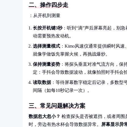
二、操作四步走
：从开机到测量
长按开机键3秒
：听到“滴”声后屏幕亮起，别
动需要预热发动机。
选择测量模式
：Kimo风速仪通常提供瞬时风
就像学做饭先掌握火候，再挑战爆炒。
保持测量姿势
：将探头垂直对准气流方向，保
定：手抖会导致数据波动，就像拍照时手抖会
读取数据
：等待屏幕数字稳定后记录，多数型
间隔（如每10秒记录一次）。
三、常见问题解决方案
数据忽大忽小？
检查探头是否被遮挡，或者周围
时，旁边有热水杯会导致数据异常。
屏幕显示异