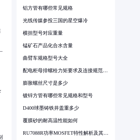
铝方管有哪些常见规格
光线传媒参投三国的星空爆冷
启
横担型号对应重量
锰矿石产品化合水含量
—
曲臂车规格型号大全
配电柜母排螺栓力矩要求及连接规范详
解
膨胀螺丝尺寸是多少
录
镀锌方管有哪些常见规格和型号
D400球墨铸铁井盖重多少
覆膜砂的耐高温性能如何
RU7088R功率MOSFET特性解析及其在
别
可调电源设计中的实践