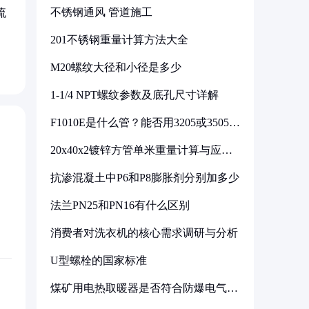
不锈钢通风 管道施工
流
201不锈钢重量计算方法大全
M20螺纹大径和小径是多少
1-1/4 NPT螺纹参数及底孔尺寸详解
F1010E是什么管？能否用3205或3505代
换
20x40x2镀锌方管单米重量计算与应用
分析
抗渗混凝土中P6和P8膨胀剂分别加多少
法兰PN25和PN16有什么区别
消费者对洗衣机的核心需求调研与分析
U型螺栓的国家标准
煤矿用电热取暖器是否符合防爆电气设
备标准