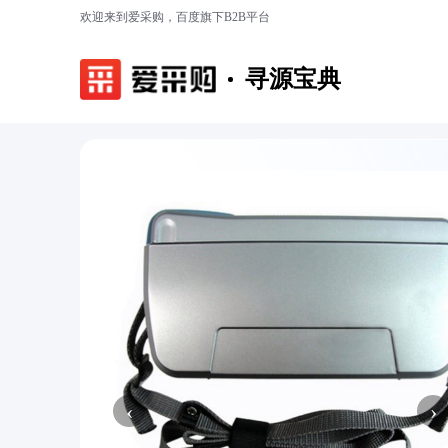
欢迎来到爱采购，百度旗下B2B平台
寻源宝典
‹
›