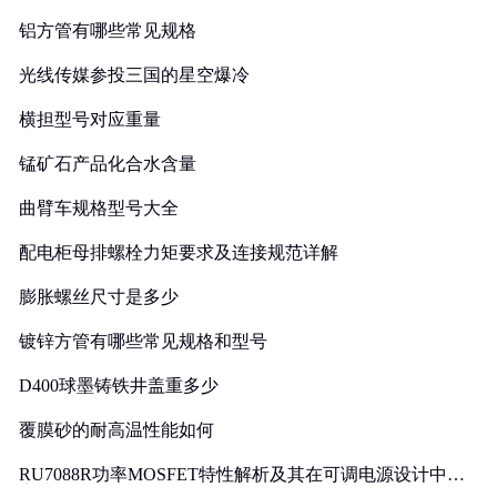
铝方管有哪些常见规格
光线传媒参投三国的星空爆冷
横担型号对应重量
锰矿石产品化合水含量
曲臂车规格型号大全
配电柜母排螺栓力矩要求及连接规范详解
膨胀螺丝尺寸是多少
镀锌方管有哪些常见规格和型号
D400球墨铸铁井盖重多少
覆膜砂的耐高温性能如何
RU7088R功率MOSFET特性解析及其在可调电源设计中的
实践