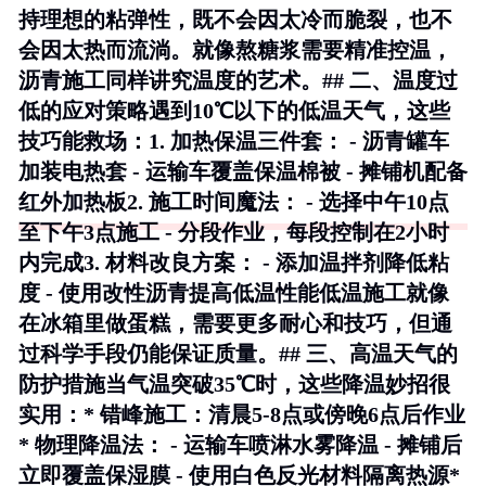
持理想的粘弹性，既不会因太冷而脆裂，也不
会因太热而流淌。就像熬糖浆需要精准控温，
沥青施工同样讲究温度的艺术。## 二、温度过
低的应对策略遇到10℃以下的低温天气，这些
技巧能救场：1.
加热保温三件套
： - 沥青罐车
加装电热套 - 运输车覆盖保温棉被 - 摊铺机配备
红外加热板2.
施工时间魔法
： - 选择中午10点
至下午3点施工 - 分段作业，每段控制在2小时
内完成3.
材料改良方案
： - 添加温拌剂降低粘
度 - 使用改性沥青提高低温性能低温施工就像
在冰箱里做蛋糕，需要更多耐心和技巧，但通
过科学手段仍能保证质量。## 三、高温天气的
防护措施当气温突破35℃时，这些降温妙招很
实用：*
错峰施工
：清晨5-8点或傍晚6点后作业
*
物理降温法
： - 运输车喷淋水雾降温 - 摊铺后
立即覆盖保湿膜 - 使用白色反光材料隔离热源*