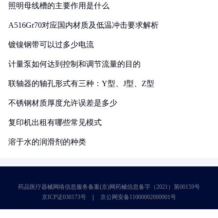
照明母线槽的主要作用是什么
A516Gr70对应国内材质及低温冲击要求解析
镀镍钢带可以过多少电流
计量泵如何达到控制和调节流量的目的
联轴器的轴孔形式有三种：Y型、J型、Z型
不锈钢材质厚度允许误差是多少
复印机出租有哪些常见模式
溶于水的润滑剂的种类
药品医疗器械网络信息服务备案(京)网药械信息备字（2021）第00159号
京ICP证030173号
京公网安备11000002000001号