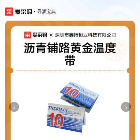
寻源宝典
‹
›