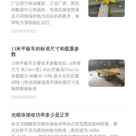
广泛用于商业建筑、工业厂房、医院
和数据中心等场所，凭借自身优势满
足不同领域对电力供应的高要求，保
障电力系统稳定运行。
2026年8月4日
13米平板车的标准尺寸和载重参
数
13米平板车主要技术参数包括: a)外形
尺寸:长13m×宽2.45m,栏板高55cm b)
承载能力:标载30-35吨,最大允许总重
49吨 c)符合国家道路车辆外廓尺寸及
轴荷限值标准
2026年8月4日
光模块接收功率多少是正常
本文详细解答光模块接收功率的正常范围及影响因素，重
点分析千兆光模块的收光标准（典型值为-3dBm