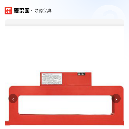
寻源宝典
‹
›