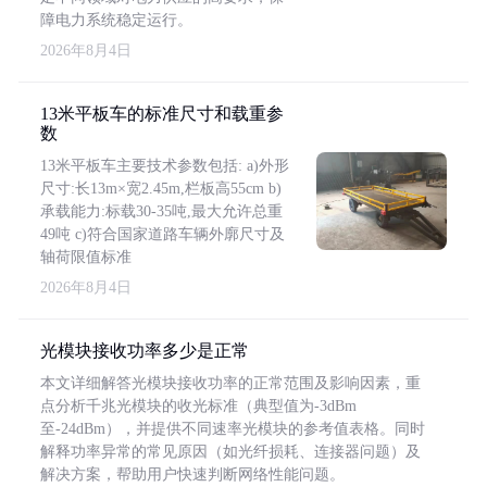
障电力系统稳定运行。
2026年8月4日
13米平板车的标准尺寸和载重参
数
13米平板车主要技术参数包括: a)外形
尺寸:长13m×宽2.45m,栏板高55cm b)
承载能力:标载30-35吨,最大允许总重
49吨 c)符合国家道路车辆外廓尺寸及
轴荷限值标准
2026年8月4日
光模块接收功率多少是正常
本文详细解答光模块接收功率的正常范围及影响因素，重
点分析千兆光模块的收光标准（典型值为-3dBm
至-24dBm），并提供不同速率光模块的参考值表格。同时
解释功率异常的常见原因（如光纤损耗、连接器问题）及
解决方案，帮助用户快速判断网络性能问题。