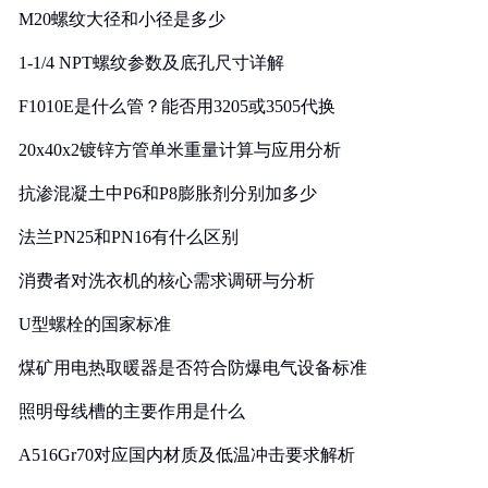
M20螺纹大径和小径是多少
1-1/4 NPT螺纹参数及底孔尺寸详解
F1010E是什么管？能否用3205或3505代换
20x40x2镀锌方管单米重量计算与应用分析
抗渗混凝土中P6和P8膨胀剂分别加多少
法兰PN25和PN16有什么区别
消费者对洗衣机的核心需求调研与分析
U型螺栓的国家标准
煤矿用电热取暖器是否符合防爆电气设备标准
照明母线槽的主要作用是什么
A516Gr70对应国内材质及低温冲击要求解析