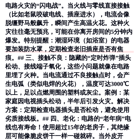
电路火灾的“闪电战”。当火线与零线直接接触
（比如老鼠咬破电线、插座进水），电流会像
脱缰野马般飙升，瞬间产生高温火花。这种火
灾往往毫无预兆，可能在你离开房间的5分钟内
爆发。特别提醒：潮湿环境（如浴室）的电器
要加装防水罩，定期检查老旧插座是否有焦
痕。## 三、接触不良：隐藏的“定时炸弹”插头
松动、接线端子氧化，这些小问题就像在电路
里埋了火种。当电流通过不良接触点时，会产
生电弧（类似电焊的火花），温度可达3000℃
以上，足以点燃周围的塑料或灰尘。案例：某
家庭因电视插头松动，半年后引发火灾。解决
方案：定期检查电器插头是否松动，避免使用
劣质接线板。## 四、老化：电路的“老年病”电
线也有寿命！使用超过15年的老房子，其绝缘
层可能像脆皮饼干一样一碰就碎。当外皮开