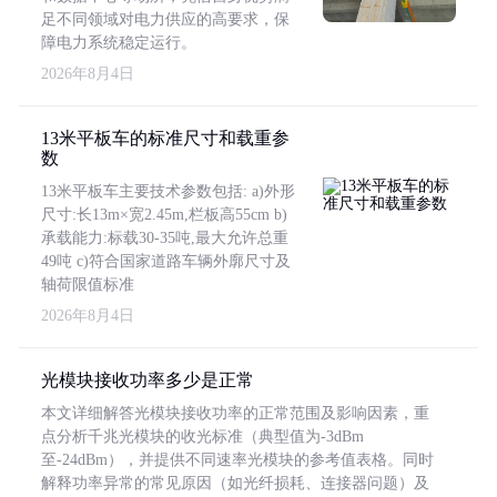
足不同领域对电力供应的高要求，保
障电力系统稳定运行。
2026年8月4日
13米平板车的标准尺寸和载重参
数
13米平板车主要技术参数包括: a)外形
尺寸:长13m×宽2.45m,栏板高55cm b)
承载能力:标载30-35吨,最大允许总重
49吨 c)符合国家道路车辆外廓尺寸及
轴荷限值标准
2026年8月4日
光模块接收功率多少是正常
本文详细解答光模块接收功率的正常范围及影响因素，重
点分析千兆光模块的收光标准（典型值为-3dBm
至-24dBm），并提供不同速率光模块的参考值表格。同时
解释功率异常的常见原因（如光纤损耗、连接器问题）及