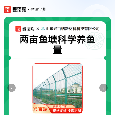
寻源宝典
‹
›