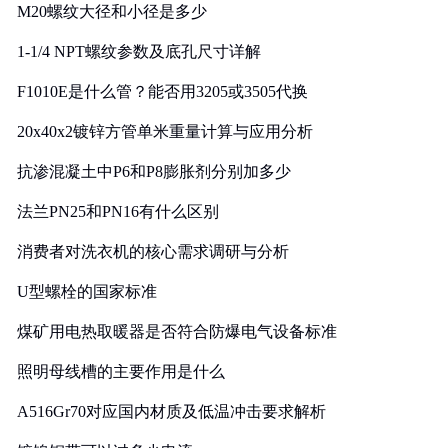
M20螺纹大径和小径是多少
1-1/4 NPT螺纹参数及底孔尺寸详解
F1010E是什么管？能否用3205或3505代换
20x40x2镀锌方管单米重量计算与应用分析
抗渗混凝土中P6和P8膨胀剂分别加多少
法兰PN25和PN16有什么区别
消费者对洗衣机的核心需求调研与分析
U型螺栓的国家标准
煤矿用电热取暖器是否符合防爆电气设备标准
照明母线槽的主要作用是什么
A516Gr70对应国内材质及低温冲击要求解析