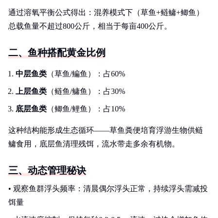
通过溶氧平衡公式得出：混养模式下（草鱼+鲢鳙+鲫鱼）
总载鱼量不超过800公斤，相当于每亩400公斤。
二、鱼种搭配黄金比例
中层鱼类
（草鱼/鳊鱼）：占60%
上层鱼类
（鲢鱼/鳙鱼）：占30%
底层鱼类
（鲫鱼/鲤鱼）：占10%
这种结构能形成生态循环——草鱼粪便培育浮游生物供鲢
鳙食用，底层鱼清理残饵，流水带走多余有机物。
三、动态管理秘诀
• 观察鱼群浮头频率：清晨偶尔浮头正常，持续浮头需减投
饵量